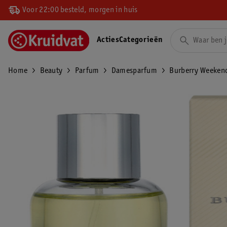
Voor 22:00 besteld, morgen in huis
Acties
Categorieën
Home
Beauty
Parfum
Damesparfum
Burberry Weeken