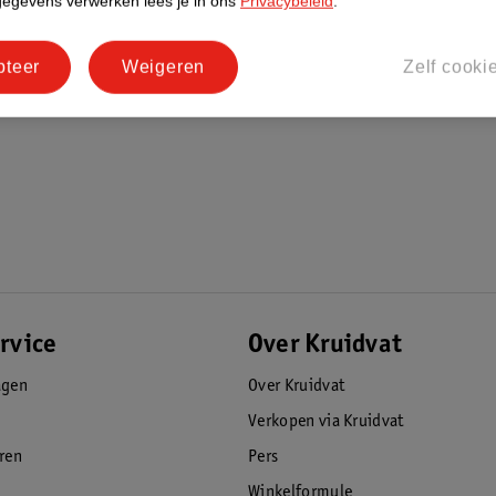
gegevens verwerken lees je in ons
Privacybeleid
.
pteer
Weigeren
Zelf cooki
rvice
Over Kruidvat
agen
Over Kruidvat
Verkopen via Kruidvat
eren
Pers
Winkelformule