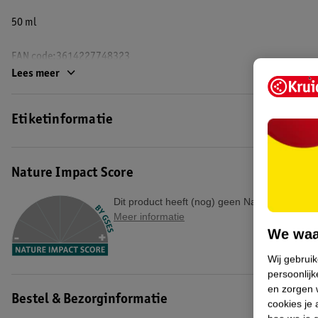
50 ml
EAN code:3614227748323
Lees meer
Etiketinformatie
Nature Impact Score
Dit product heeft (nog) geen Nature Impact S
Meer informatie
We waa
Wij gebrui
persoonlijk
en zorgen w
Bestel & Bezorginformatie
cookies je 