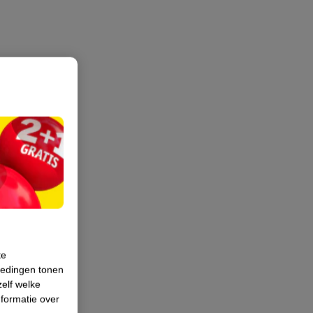
te
iedingen tonen
zelf welke
formatie over