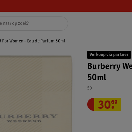
d For Women - Eau de Parfum 50ml
Verkoop via partner
Burberry W
50ml
50
30
.
69