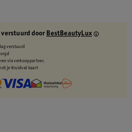
 verstuurd door
BestBeautyLux
dag verstuurd
zorgd
eren via verkooppartner.
met je Kruidvat kaart