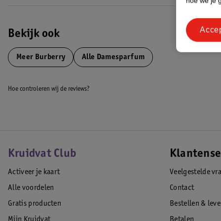
hoe we je 
Acce
Bekijk ook
Meer
Burberry
Alle Damesparfum
Hoe controleren wij de reviews?
Kruidvat Club
Klantense
Activeer je kaart
Veelgestelde vr
Alle voordelen
Contact
Gratis producten
Bestellen & lev
Mijn Kruidvat
Betalen