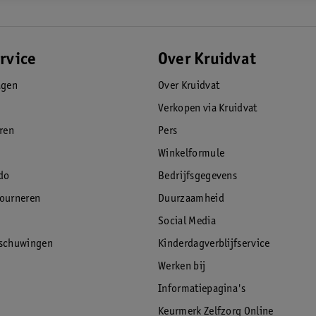
rvice
Over Kruidvat
agen
Over Kruidvat
Verkopen via Kruidvat
eren
Pers
Winkelformule
do
Bedrijfsgegevens
tourneren
Duurzaamheid
Social Media
rschuwingen
Kinderdagverblijfservice
Werken bij
Informatiepagina's
Keurmerk Zelfzorg Online