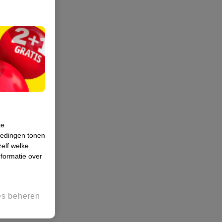
te
iedingen tonen
zelf welke
formatie over
es beheren