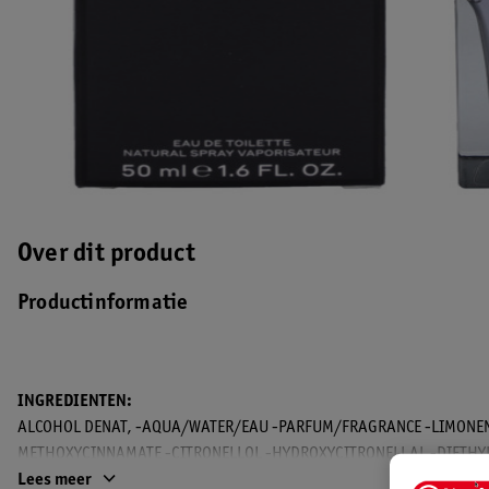
Over dit product
Productinformatie
INGREDIENTEN:
ALCOHOL DENAT, -AQUA/WATER/EAU -PARFUM/FRAGRANCE -LIMONEN
METHOXYCINNAMATE -CITRONELLOL -HYDROXYCITRONELLAL -DIETHY
-ALPHA-ISOMETHYL IONONE -BHT -COUMARIN -CITRAL -GERANIOL -E
Lees meer