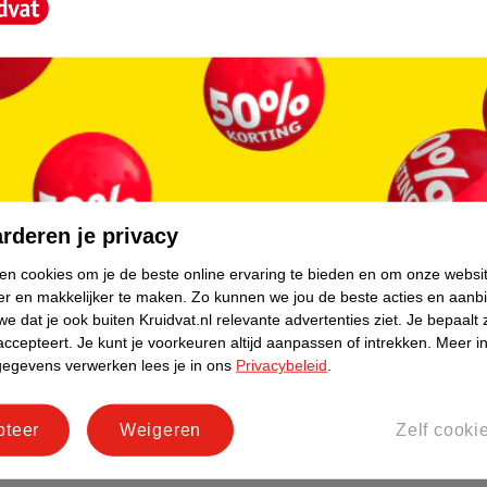
 (CI 19140)
core.
rderen je privacy
ken cookies om je de beste online ervaring te bieden en om onze websi
er en makkelijker te maken.
Zo kunnen we jou de beste acties en aanb
e dat je ook buiten Kruidvat.nl relevante advertenties ziet.
Je bepaalt 
accepteert.
Je kunt je voorkeuren altijd aanpassen of intrekken.
Meer in
gegevens verwerken lees je in ons
Privacybeleid
.
pteer
Weigeren
Zelf cooki