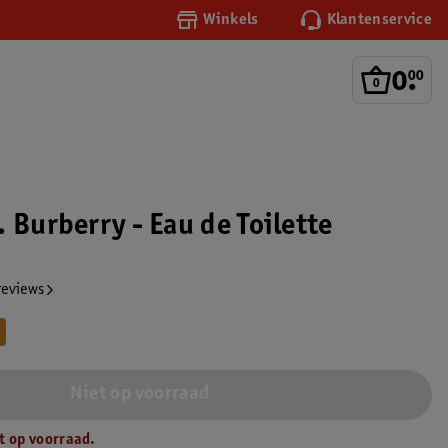
Winkels
Klantenservice
0
.
00
 Burberry - Eau de Toilette
reviews
Niet op voorraad
t op voorraad.