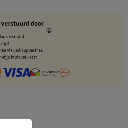
 verstuurd door
dag verstuurd
zorgd
eren via verkooppartner.
met je Kruidvat kaart