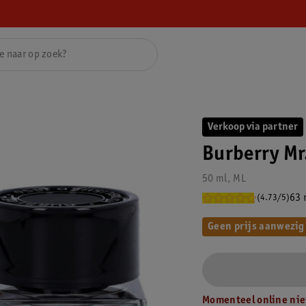
Verkoop via partner
Burberry Mr.
50 ml, ML
63 
(4.73/5)
Geen prijs aanwezig
Momenteel online nie