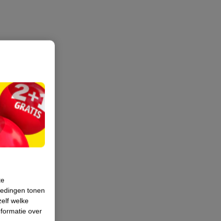
te
iedingen tonen
zelf welke
formatie over