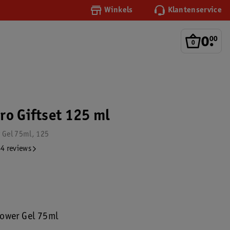
Winkels
Klantenservice
0
.
00
ro Giftset 125 ml
 Gel 75ml, 125
4 reviews
ower Gel 75ml