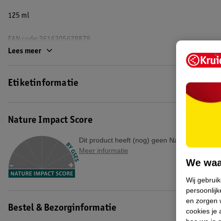
125 ml
EAN code:3616305628879
Lees meer
Etiketinformatie
Nature Impact Score
Dit product heeft (nog) geen Nature Impact S
Meer informatie
We waa
Wij gebrui
persoonlijk
en zorgen w
Bestel & Bezorginformatie
cookies je 