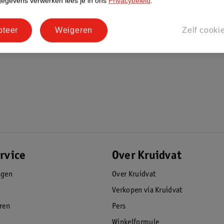
gegevens verwerken lees je in ons
Privacybeleid
.
pteer
Weigeren
Zelf cooki
rvice
Over Kruidvat
agen
Over Kruidvat
Verkopen via Kruidvat
eren
Pers
Winkelformule