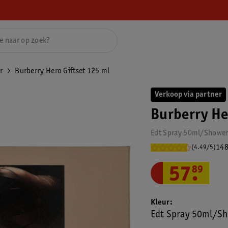
r
Burberry Hero Giftset 125 ml
Verkoop via partner
Burberry He
Edt Spray 50ml/Shower
148
(4.49/5)
57
.
89
Kleur
Edt Spray 50ml/Sh