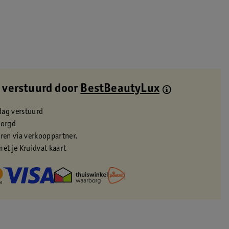
 verstuurd door
BestBeautyLux
dag verstuurd
zorgd
eren via verkooppartner.
met je Kruidvat kaart