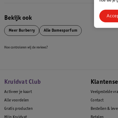
hoe we je 
Acce
Bekijk ook
Meer
Burberry
Alle Damesparfum
Hoe controleren wij de reviews?
Kruidvat Club
Klantense
Activeer je kaart
Veelgestelde vr
Alle voordelen
Contact
Gratis producten
Bestellen & lev
Mijn Kruidvat
Betalen