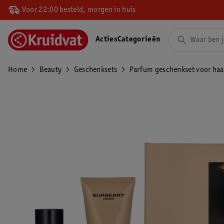
Voor 22:00 besteld, morgen in huis
Acties
Categorieën
Home
Beauty
Geschenksets
Parfum geschenkset voor haa