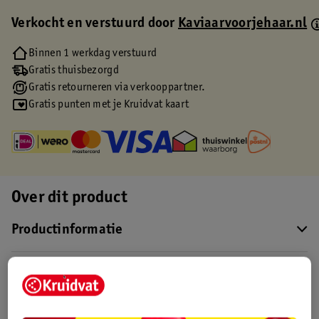
Verkocht en verstuurd door
Kaviaarvoorjehaar.nl
Binnen 1 werkdag verstuurd
Gratis thuisbezorgd
Gratis retourneren via verkooppartner.
Gratis punten met je Kruidvat kaart
Over dit product
Productinformatie
Etiketinformatie
Nature Impact Score