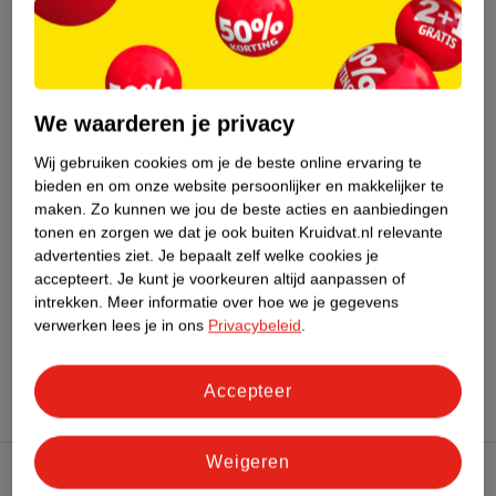
Dit product heeft (nog) geen Nature
Impact Score.
Meer informatie
We waarderen je privacy
Bestel & Bezorginformatie
Wij gebruiken cookies om je de beste online ervaring te
bieden en om onze website persoonlijker en makkelijker te
maken.
Zo kunnen we jou de beste acties en aanbiedingen
tonen en zorgen we dat je ook buiten Kruidvat.nl relevante
Bekijk ook
advertenties ziet.
Je bepaalt zelf welke cookies je
accepteert.
Je kunt je voorkeuren altijd aanpassen of
Meer
Bumble And Bumble
Alle Conditioner
intrekken.
Meer informatie over hoe we je gegevens
verwerken lees je in ons
Privacybeleid
.
Hoe controleren wij de reviews?
Accepteer
Weigeren
Kruidvat Club