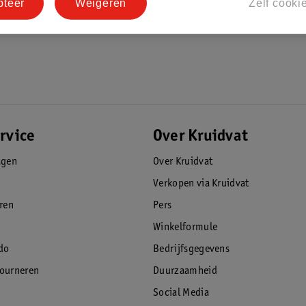
pteer
Weigeren
Zelf cooki
rvice
Over Kruidvat
agen
Over Kruidvat
Verkopen via Kruidvat
eren
Pers
Winkelformule
do
Bedrijfsgegevens
tourneren
Duurzaamheid
Social Media