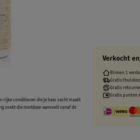
Verkocht en
Binnen 1 werk
Gratis thuisbe
Gratis retourn
Gratis punten 
rijke conditioner die je haar zacht maakt
ng zoekt die merkbaar aanvoelt vanaf de
e maken