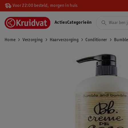
Voor 22:00 besteld, morgen in huis
Acties
Categorieën
Home
Verzorging
Haarverzorging
Conditioner
Bumble