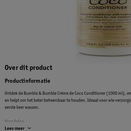
Over dit product
Productinformatie
Ontdek de Bumble & Bumble Crème de Coco Conditioner (1000 ml), een 
en helpt om het beter beheersbaar te houden. Ideaal voor wie verzorgi
eerste keer wassen.
Voordelen
Laat het haar direct zachter en gladder aanvoelen, zonder het zwaar t
Lees meer