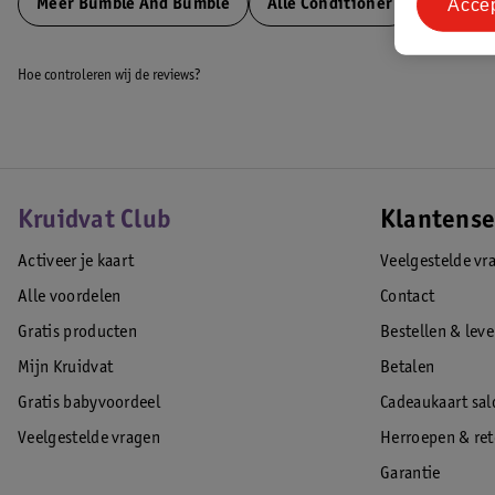
Acce
Meer
Bumble And Bumble
Alle Conditioner
Hoe controleren wij de reviews?
Kruidvat Club
Klantense
Activeer je kaart
Veelgestelde vr
Alle voordelen
Contact
Gratis producten
Bestellen & lev
Mijn Kruidvat
Betalen
Gratis babyvoordeel
Cadeaukaart sal
Veelgestelde vragen
Herroepen & re
Garantie