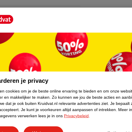
 stylen is
cus vooral op lengtes en punten. Laat kort
je het regelmatig in je dagelijkse
core.
rderen je privacy
bruik: je merkt het verschil in zachtheid en
t als je conditioner zoekt die comfortabel
ken cookies om je de beste online ervaring te bieden en om onze websi
sbeurt.
er en makkelijker te maken.
Zo kunnen we jou de beste acties en aanb
e dat je ook buiten Kruidvat.nl relevante advertenties ziet.
Je bepaalt 
accepteert.
Je kunt je voorkeuren altijd aanpassen of intrekken.
Meer in
gegevens verwerken lees je in ons
Privacybeleid
.