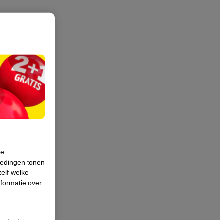
te
iedingen tonen
zelf welke
formatie over