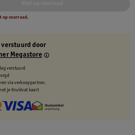
Niet op voorraad
t op voorraad.
 verstuurd door
ner Megastore
dag verstuurd
zorgd
eren via verkooppartner.
met je Kruidvat kaart