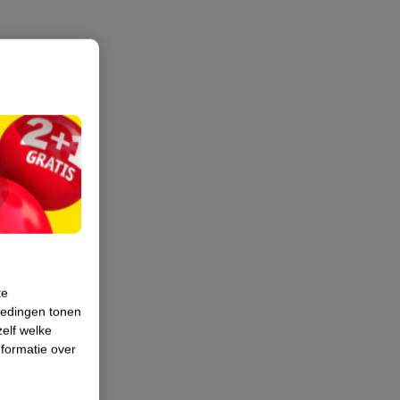
te
iedingen tonen
zelf welke
formatie over