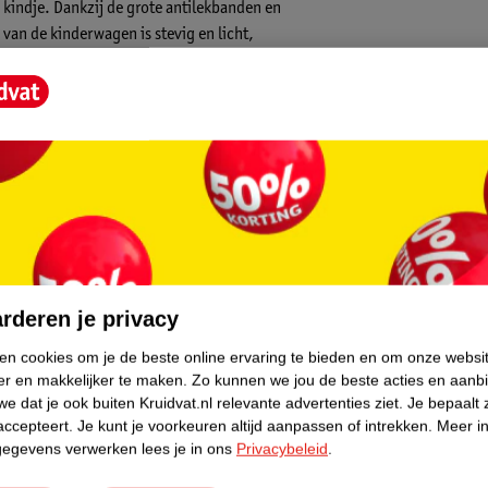
e kindje. Dankzij de grote antilekbanden en
 van de kinderwagen is stevig en licht,
in combinatie met de comfortabele reiswieg.
Dit zorgt voor optimale ventilatie in de
egroeid kan het zitje op het frame van de
naf de vloer tot aan de stoel) heeft een
e groter wordt. De zitting is voorzien van
core.
t voor ultiem comfort en optimale
an 22 kg. De extra grote verlengbare
ordt beschermd tegen het felle zonnetje,
rderen je privacy
 je altijd even naar je kindje kijken.
cm extra lange creëren in de zitting.
ken cookies om je de beste online ervaring te bieden en om onze websi
er en makkelijker te maken.
Zo kunnen we jou de beste acties en aanb
ifbare flappen. Zo heb je altijd voldoende
e dat je ook buiten Kruidvat.nl relevante advertenties ziet.
Je bepaalt 
accepteert.
Je kunt je voorkeuren altijd aanpassen of intrekken.
Meer in
aar natuurlijk ook om alle essentials voor
gegevens verwerken lees je in ons
Privacybeleid
.
maal 39 liter.