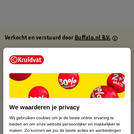
Verkocht en verstuurd door
Buffalo.nl B.V.
Binnen 1 werkdag verstuurd
Gratis thuisbezorgd
Gratis retourneren via verkooppartner.
Gratis punten met je Kruidvat kaart
We waarderen je privacy
Over dit product
Wij gebruiken cookies om je de beste online ervaring te
bieden en om onze website persoonlijker en makkelijker te
Productinformatie
maken.
Zo kunnen we jou de beste acties en aanbiedingen