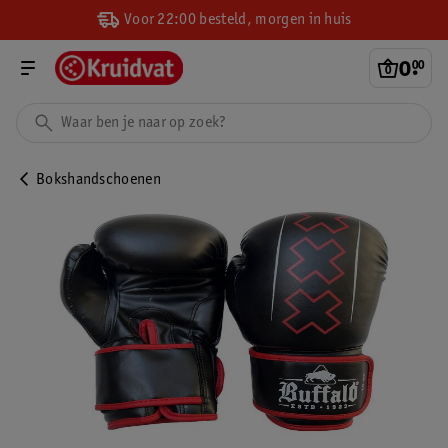
Voor 22:00 besteld, morgen in huis
0
.
00
Bokshandschoenen