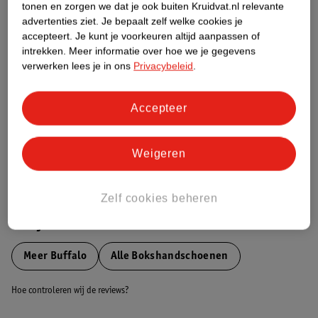
tonen en zorgen we dat je ook buiten Kruidvat.nl relevante
Etiketinformatie
advertenties ziet.
Je bepaalt zelf welke cookies je
accepteert.
Je kunt je voorkeuren altijd aanpassen of
intrekken.
Meer informatie over hoe we je gegevens
Nature Impact Score
verwerken lees je in ons
Privacybeleid
.
Dit product heeft (nog) geen Nature
Impact Score.
Accepteer
Meer informatie
Weigeren
Bestel & Bezorginformatie
Zelf cookies beheren
Bekijk ook
Meer
Buffalo
Alle Bokshandschoenen
Hoe controleren wij de reviews?