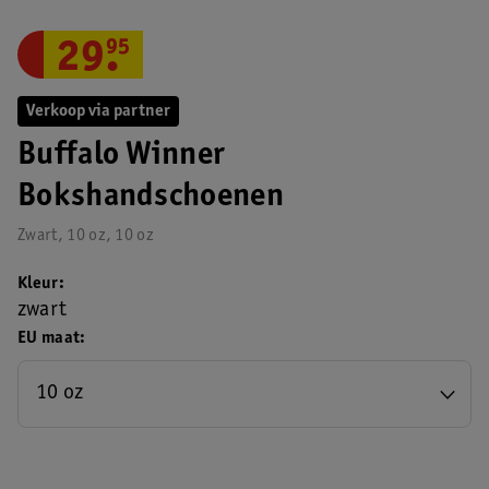
29
.
95
Verkoop via partner
Buffalo Winner
Bokshandschoenen
Zwart, 10 oz, 10 oz
Kleur
zwart
EU maat
10 oz