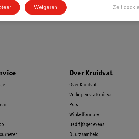
pteer
Weigeren
Zelf cooki
rvice
Over Kruidvat
agen
Over Kruidvat
Verkopen via Kruidvat
eren
Pers
Winkelformule
do
Bedrijfsgegevens
tourneren
Duurzaamheid