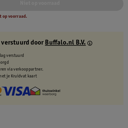
Niet op voorraad
t op voorraad.
 verstuurd door
Buffalo.nl B.V.
dag verstuurd
zorgd
eren via verkooppartner.
met je Kruidvat kaart