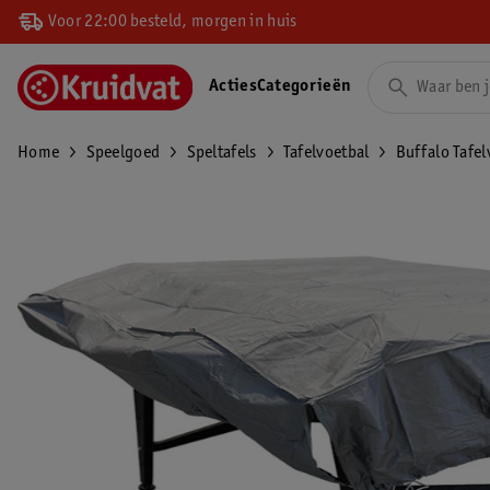
Voor 22:00 besteld, morgen in huis
Acties
Categorieën
Home
Speelgoed
Speltafels
Tafelvoetbal
Buffalo Tafel