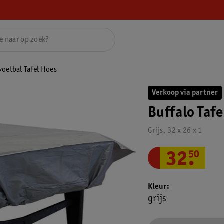
voetbal Tafel Hoes
Verkoop via partner
Buffalo Tafe
Grijs, 32 x 26 x 1
32
.
50
Kleur
grijs