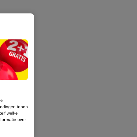
te
iedingen tonen
zelf welke
formatie over