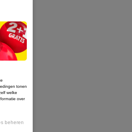
te
iedingen tonen
zelf welke
formatie over
es beheren