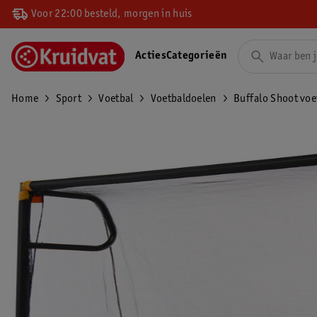
Voor 22:00 besteld, morgen in huis
Acties
Categorieën
Home
Sport
Voetbal
Voetbaldoelen
Buffalo Shoot voe