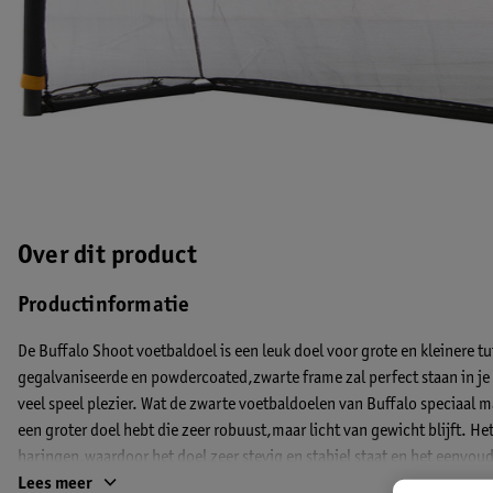
Over dit product
Productinformatie
De Buffalo Shoot voetbaldoel is een leuk doel voor grote en kleinere t
gegalvaniseerde en powdercoated,zwarte frame zal perfect staan in je 
veel speel plezier. Wat de zwarte voetbaldoelen van Buffalo speciaal m
een groter doel hebt die zeer robuust,maar licht van gewicht blijft. He
haringen,waardoor het doel zeer stevig en stabiel staat en het eenvoudi
Maat: 213 x 80 x 175 cm
Lees meer