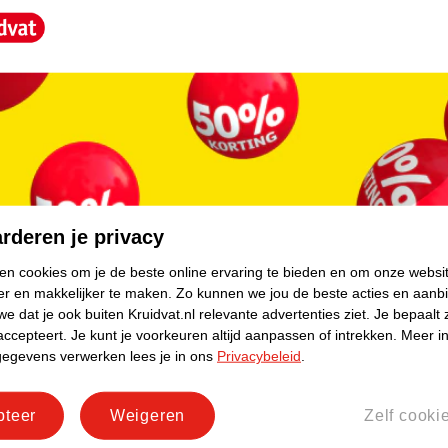
core.
uan City - 523825 CN
rderen je privacy
ken cookies om je de beste online ervaring te bieden en om onze websi
er en makkelijker te maken.
Zo kunnen we jou de beste acties en aanb
e dat je ook buiten Kruidvat.nl relevante advertenties ziet.
Je bepaalt 
accepteert.
Je kunt je voorkeuren altijd aanpassen of intrekken.
Meer in
gegevens verwerken lees je in ons
Privacybeleid
.
pteer
Weigeren
Zelf cooki