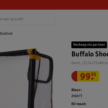
tbaldoel
Verkoop via partner
Buffalo Sho
Zwart, (213x175x80cm)
99
.
95
Kleur
zwart
EU maat