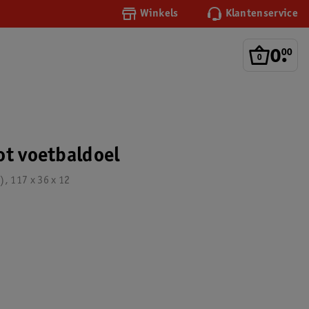
Winkels
Klantenservice
0
.
00
ot voetbaldoel
, 117 x 36 x 12