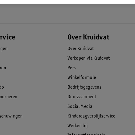
rvice
Over Kruidvat
agen
Over Kruidvat
Verkopen via Kruidvat
eren
Pers
Winkelformule
do
Bedrijfsgegevens
tourneren
Duurzaamheid
Social Media
rschuwingen
Kinderdagverblijfservice
Werken bij