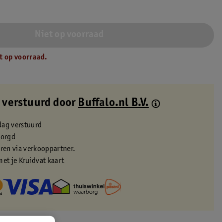
Niet op voorraad
t op voorraad.
 verstuurd door
Buffalo.nl B.V.
dag verstuurd
zorgd
eren via verkooppartner.
met je Kruidvat kaart