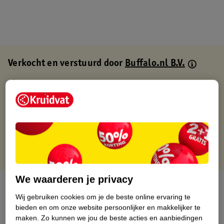
Verkocht en verstuurd door
Buffalo.nl B.V.
Binnen 1 werkdag verstuurd
Gratis thuisbezorgd
Gratis retourneren via verkooppartner.
Gratis punten met je Kruidvat kaart
We waarderen je privacy
Over dit product
Wij gebruiken cookies om je de beste online ervaring te
bieden en om onze website persoonlijker en makkelijker te
Productinformatie
maken.
Zo kunnen we jou de beste acties en aanbiedingen