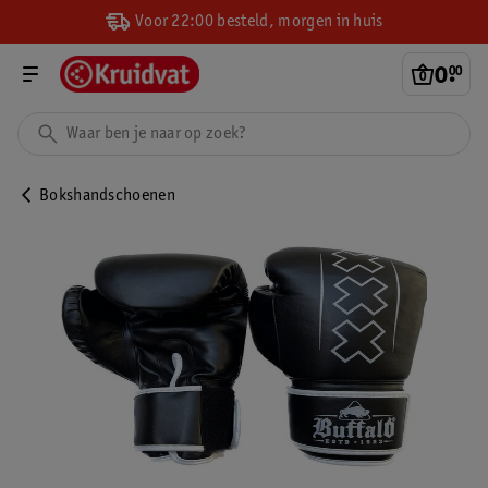
Voor 22:00 besteld, morgen in huis
0
.
00
Bokshandschoenen