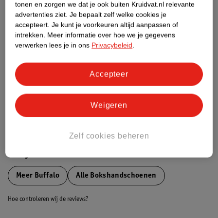
tonen en zorgen we dat je ook buiten Kruidvat.nl relevante
Etiketinformatie
advertenties ziet.
Je bepaalt zelf welke cookies je
accepteert.
Je kunt je voorkeuren altijd aanpassen of
intrekken.
Meer informatie over hoe we je gegevens
Nature Impact Score
verwerken lees je in ons
Privacybeleid
.
Dit product heeft (nog) geen Nature
Impact Score.
Accepteer
Meer informatie
Weigeren
Bestel & Bezorginformatie
Zelf cookies beheren
Bekijk ook
Meer
Buffalo
Alle Bokshandschoenen
Hoe controleren wij de reviews?