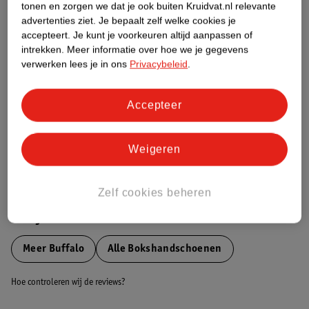
tonen en zorgen we dat je ook buiten Kruidvat.nl relevante
Etiketinformatie
advertenties ziet.
Je bepaalt zelf welke cookies je
accepteert.
Je kunt je voorkeuren altijd aanpassen of
intrekken.
Meer informatie over hoe we je gegevens
Nature Impact Score
verwerken lees je in ons
Privacybeleid
.
Dit product heeft (nog) geen Nature
Impact Score.
Accepteer
Meer informatie
Weigeren
Bestel & Bezorginformatie
Zelf cookies beheren
Bekijk ook
Meer
Buffalo
Alle Bokshandschoenen
Hoe controleren wij de reviews?