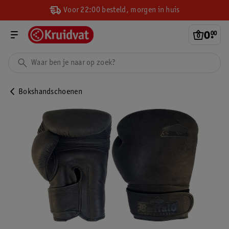
Voor 22:00 besteld, morgen in huis
0
.
00
Bokshandschoenen