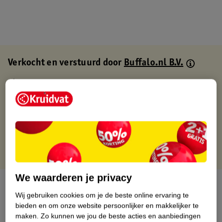
Verkocht en verstuurd door
Buffalo.nl B.V.
Binnen 1 werkdag verstuurd
Gratis thuisbezorgd
Gratis retourneren via verkooppartner.
Gratis punten met je Kruidvat kaart
We waarderen je privacy
Over dit product
Wij gebruiken cookies om je de beste online ervaring te
bieden en om onze website persoonlijker en makkelijker te
Productinformatie
maken.
Zo kunnen we jou de beste acties en aanbiedingen