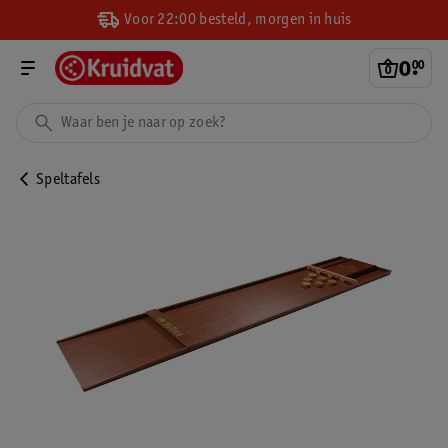
Voor 22:00 besteld, morgen in huis
0
.
00
Speltafels