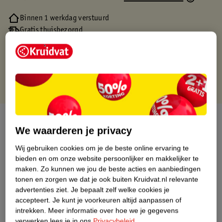
Binnen 1 werkdag verstuurd
Gratis thuisbezorgd
Gratis retourneren via verkooppartner.
Gratis punten met je Kruidvat kaart
Over dit product
We waarderen je privacy
Productinformatie
Wij gebruiken cookies om je de beste online ervaring te
bieden en om onze website persoonlijker en makkelijker te
maken.
Zo kunnen we jou de beste acties en aanbiedingen
Nature Impact Score
tonen en zorgen we dat je ook buiten Kruidvat.nl relevante
Dit product heeft (nog) geen Nature
advertenties ziet.
Je bepaalt zelf welke cookies je
Impact Score.
accepteert.
Je kunt je voorkeuren altijd aanpassen of
Meer informatie
intrekken.
Meer informatie over hoe we je gegevens
verwerken lees je in ons
Privacybeleid
.