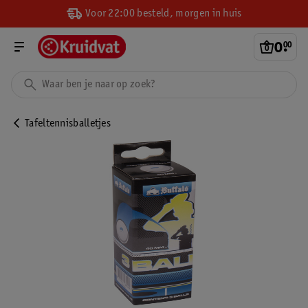
Voor 22:00 besteld, morgen in huis
0
.
00
Tafeltennisballetjes