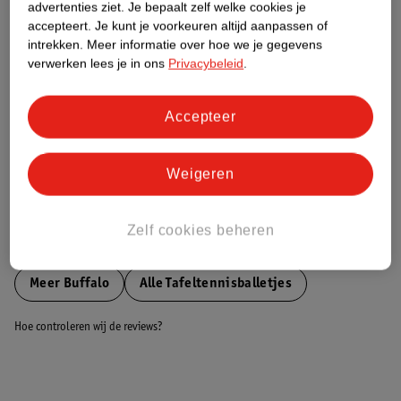
advertenties ziet.
Je bepaalt zelf welke cookies je
accepteert.
Je kunt je voorkeuren altijd aanpassen of
Nature Impact Score
intrekken.
Meer informatie over hoe we je gegevens
verwerken lees je in ons
Privacybeleid
.
Dit product heeft (nog) geen Nature
Impact Score.
Meer informatie
Accepteer
Weigeren
Bestel & Bezorginformatie
Zelf cookies beheren
Bekijk ook
Meer
Buffalo
Alle Tafeltennisballetjes
Hoe controleren wij de reviews?