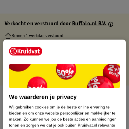
Verkocht en verstuurd door
Buffalo.nl B.V.
Binnen 1 werkdag verstuurd
Gratis thuisbezorgd
Gratis retourneren via verkooppartner.
Gratis punten met je Kruidvat kaart
Over dit product
We waarderen je privacy
Wij gebruiken cookies om je de beste online ervaring te
Productinformatie
bieden en om onze website persoonlijker en makkelijker te
maken.
Zo kunnen we jou de beste acties en aanbiedingen
Etiketinformatie
tonen en zorgen we dat je ook buiten Kruidvat.nl relevante