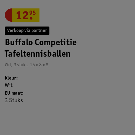
12
.
95
Verkoop via partner
Buffalo Competitie
Tafeltennisballen
Wit, 3 stuks, 15 x 8 x 8
Kleur
Wit
EU maat
3 Stuks