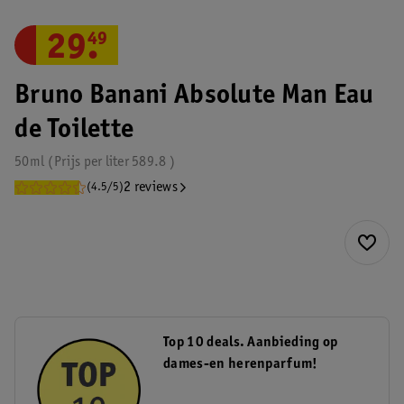
29
.
49
Bruno Banani Absolute Man Eau
de Toilette
50ml
Prijs per
liter
589.8
2 reviews
(4.5/5)
Top 10 deals. Aanbieding op
dames-en herenparfum!