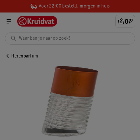
Voor 22:00 besteld, morgen in huis
0
.
00
Herenparfum