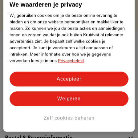
Gratis punten met je Kruidvat kaart
We waarderen je privacy
Wij gebruiken cookies om je de beste online ervaring te
bieden en om onze website persoonlijker en makkelijker te
maken.
Zo kunnen we jou de beste acties en aanbiedingen
tonen en zorgen we dat je ook buiten Kruidvat.nl relevante
Over dit product
advertenties ziet.
Je bepaalt zelf welke cookies je
accepteert.
Je kunt je voorkeuren altijd aanpassen of
intrekken.
Meer informatie over hoe we je gegevens
Productinformatie
verwerken lees je in ons
Privacybeleid
.
Etiketinformatie
Accepteer
Nature Impact Score
Weigeren
Dit product heeft (nog) geen Nature
Impact Score.
Meer informatie
Zelf cookies beheren