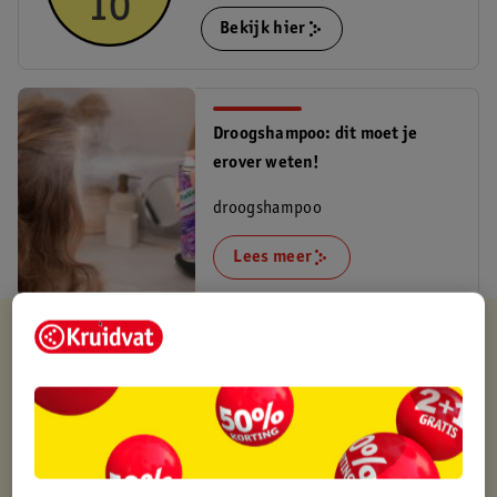
Bekijk hier
Droogshampoo: dit moet je
erover weten!
droogshampoo
Lees meer
Kruidvat is altijd voordelig
Gratis ophalen in de winkel
Op werkdagen voor 22:00 uur besteld, volgende dag in huis
Gratis thuisbezorgd vanaf 50.00
Gratis retourneren binnen 30 dagen