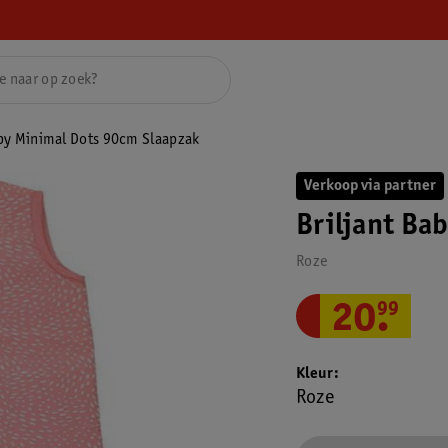
aby Minimal Dots 90cm Slaapzak
Verkoop via partner
Briljant Ba
Roze
20
.
99
Kleur
Roze