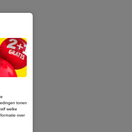
te
iedingen tonen
zelf welke
formatie over