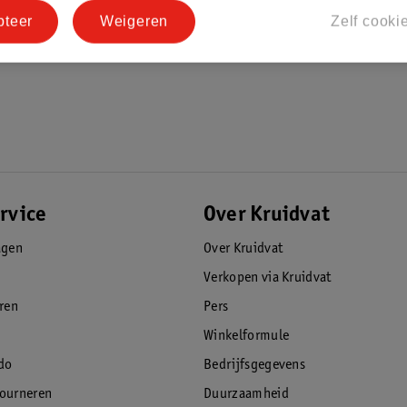
pteer
Weigeren
Zelf cooki
rvice
Over Kruidvat
agen
Over Kruidvat
Verkopen via Kruidvat
eren
Pers
Winkelformule
do
Bedrijfsgegevens
tourneren
Duurzaamheid