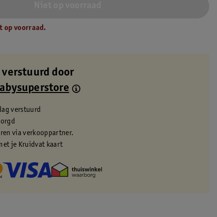
Niet op voorraad
t op voorraad.
 verstuurd door
Babysuperstore
dag verstuurd
zorgd
eren via verkooppartner.
met je Kruidvat kaart