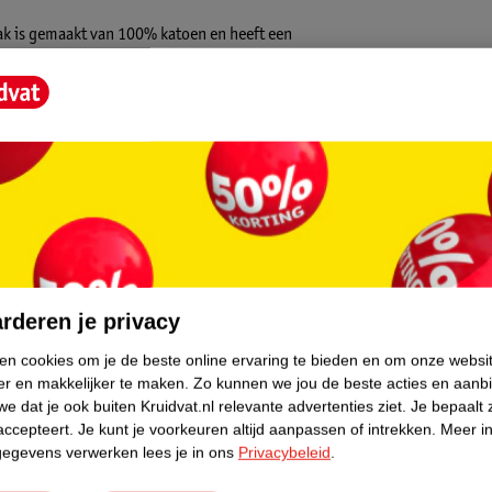
pzak is gemaakt van 100% katoen en heeft een
 je kindje om in te slapen. De slaapzak is
odat je kindje niet zelf het slaapzakje kan
core.
rderen je privacy
ken cookies om je de beste online ervaring te bieden en om onze websi
er en makkelijker te maken.
Zo kunnen we jou de beste acties en aanb
e dat je ook buiten Kruidvat.nl relevante advertenties ziet.
Je bepaalt 
accepteert.
Je kunt je voorkeuren altijd aanpassen of intrekken.
Meer in
gegevens verwerken lees je in ons
Privacybeleid
.