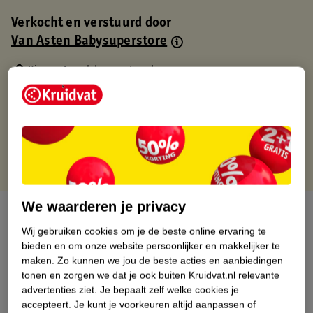
Verkocht en verstuurd door
Van Asten Babysuperstore
Binnen 1 werkdag verstuurd
Gratis thuisbezorgd
Gratis retourneren via verkooppartner.
Gratis punten met je Kruidvat kaart
We waarderen je privacy
Over dit product
Wij gebruiken cookies om je de beste online ervaring te
Productinformatie
bieden en om onze website persoonlijker en makkelijker te
maken.
Zo kunnen we jou de beste acties en aanbiedingen
tonen en zorgen we dat je ook buiten Kruidvat.nl relevante
Nature Impact Score
advertenties ziet.
Je bepaalt zelf welke cookies je
accepteert.
Je kunt je voorkeuren altijd aanpassen of
Dit product heeft (nog) geen Nature