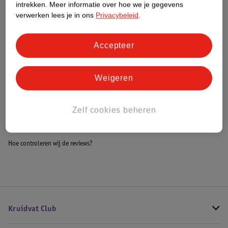
intrekken.
Meer informatie over hoe we je gegevens
Impact Score.
verwerken lees je in ons
Privacybeleid
.
Meer informatie
Accepteer
Bestel & Bezorginformatie
Weigeren
Bekijk ook
Zelf cookies beheren
Alle Boxkleden
Hoe controleren wij de reviews?
Kruidvat Club