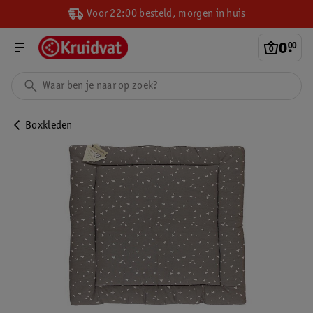
Voor 22:00 besteld, morgen in huis
0
.
00
Boxkleden