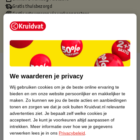
Gratis thuisbezorgd
Gratis retourneren via verkooppartner.
Gratis punten met je Kruidvat kaart
Over dit product
We waarderen je privacy
Productinformatie
Wij gebruiken cookies om je de beste online ervaring te
bieden en om onze website persoonlijker en makkelijker te
Nature Impact Score
maken.
Zo kunnen we jou de beste acties en aanbiedingen
Dit product heeft (nog) geen Nature
tonen en zorgen we dat je ook buiten Kruidvat.nl relevante
Impact Score.
advertenties ziet.
Je bepaalt zelf welke cookies je
Meer informatie
accepteert.
Je kunt je voorkeuren altijd aanpassen of
intrekken.
Meer informatie over hoe we je gegevens
verwerken lees je in ons
Privacybeleid
.