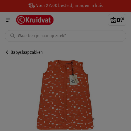
Voor 22:00 besteld, morgen in huis
0
.
00
Babyslaapzakken