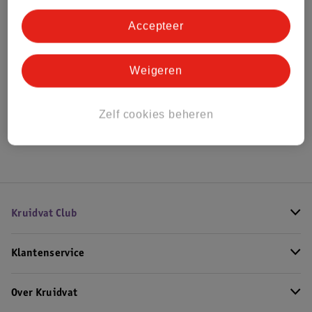
Bestel & Bezorginformatie
Accepteer
Bekijk ook
Weigeren
Meer
Briljant Baby
Alle Babyslaapzakken
Zelf cookies beheren
Hoe controleren wij de reviews?
Kruidvat Club
Klantenservice
Over Kruidvat