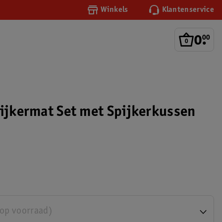
Winkels
Klantenservice
0
.
00
pijkermat Set met Spijkerkussen
 op voorraad)