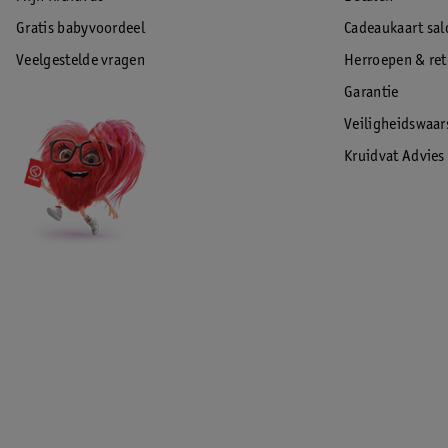
Garantie:
2 jaar
Kleur:
grijs
Gratis babyvoordeel
Cadeaukaart sal
EAN code:8719326949406
Veelgestelde vragen
Herroepen & re
Garantie
Veiligheidswaa
Kruidvat Advies