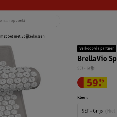
rmat Set met Spijkerkussen
Verkoop via partner
BrellaVio S
SET - Grijs
59
.
95
Kleur
SET - Grijs
(Niet