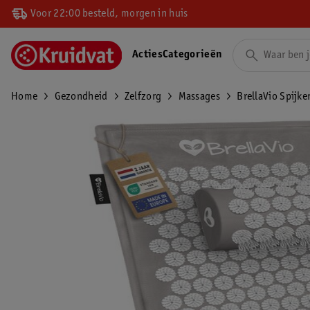
Voor 22:00 besteld, morgen in huis
Acties
Categorieën
Home
Gezondheid
Zelfzorg
Massages
BrellaVio Spijke