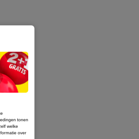
te
iedingen tonen
zelf welke
formatie over