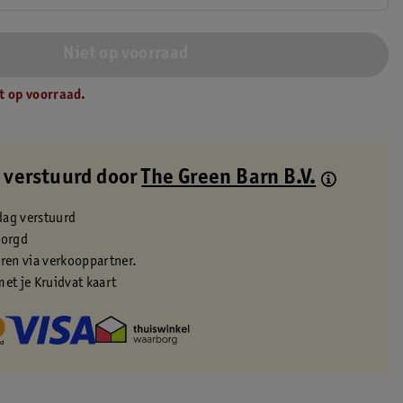
Niet op voorraad
t op voorraad.
 verstuurd door
The Green Barn B.V.
dag verstuurd
zorgd
eren via verkooppartner.
met je Kruidvat kaart