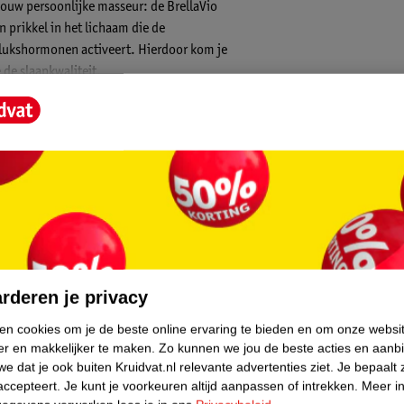
t jouw persoonlijke masseur: de BrellaVio
 prikkel in het lichaam die de
lukshormonen activeert. Hierdoor kom je
 de slaapkwaliteit.
 drukpunten op de mat in contact met je
am. Wanneer het menselijk lichaam deze
vrij te geven. Endorfine is een gelukshormoon
nend gevoel ontstaat. De spijkermat is dan
 tot 30 minuten te gebruiken. Draag tijdens
core.
hte ondergrond, zoals een bed, is ideaal
 mat eens op een harde ondergrond zoals een
rderen je privacy
ken cookies om je de beste online ervaring te bieden en om onze websi
er en makkelijker te maken.
Zo kunnen we jou de beste acties en aanb
e dat je ook buiten Kruidvat.nl relevante advertenties ziet.
Je bepaalt 
accepteert.
Je kunt je voorkeuren altijd aanpassen of intrekken.
Meer in