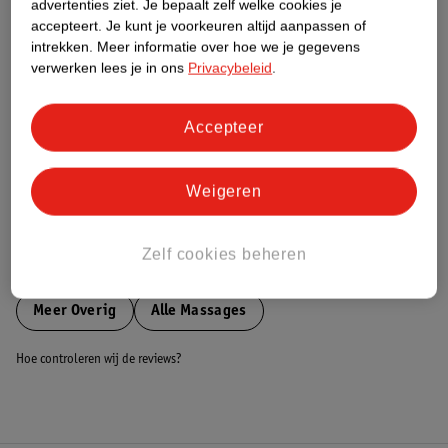
advertenties ziet.
Je bepaalt zelf welke cookies je
accepteert.
Je kunt je voorkeuren altijd aanpassen of
Nature Impact Score
intrekken.
Meer informatie over hoe we je gegevens
verwerken lees je in ons
Privacybeleid
.
Dit product heeft (nog) geen Nature
Impact Score.
Meer informatie
Accepteer
Bestel & Bezorginformatie
Weigeren
Zelf cookies beheren
Bekijk ook
Meer
Overig
Alle Massages
Hoe controleren wij de reviews?