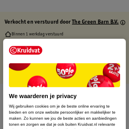
Verkocht en verstuurd door
The Green Barn B.V.
Binnen 1 werkdag verstuurd
Gratis thuisbezorgd
Gratis retourneren via verkooppartner.
Gratis punten met je Kruidvat kaart
Over dit product
We waarderen je privacy
Productinformatie
Wij gebruiken cookies om je de beste online ervaring te
bieden en om onze website persoonlijker en makkelijker te
maken.
Zo kunnen we jou de beste acties en aanbiedingen
Etiketinformatie
tonen en zorgen we dat je ook buiten Kruidvat.nl relevante