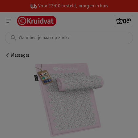
Voor 22:00 besteld, morgen in huis
0
.
00
Massages