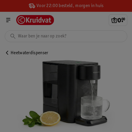
Voor 22:00 besteld, morgen in huis
0
.
00
Heetwaterdispenser