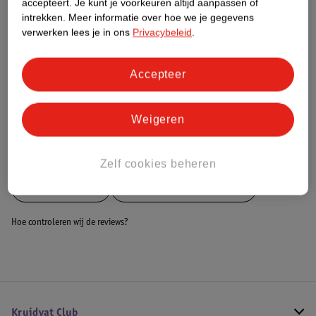
accepteert.
Je kunt je voorkeuren altijd aanpassen of
intrekken.
Meer informatie over hoe we je gegevens
Dit product heeft (nog) geen Nature
verwerken lees je in ons
Privacybeleid
.
Impact Score.
Meer informatie
Accepteer
Bestel & Bezorginformatie
Weigeren
Bekijk ook
Zelf cookies beheren
Meer
Brabantia
Alle Heetwaterdispenser
Hoe controleren wij de reviews?
Kruidvat Club