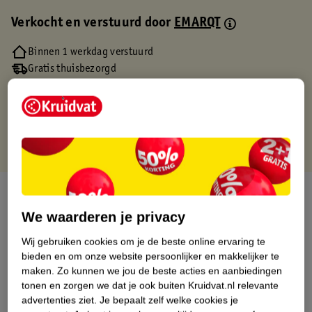
Verkocht en verstuurd door
EMARQT
Binnen 1 werkdag verstuurd
Gratis thuisbezorgd
Gratis retourneren via verkooppartner.
Gratis punten met je Kruidvat kaart
Over dit product
We waarderen je privacy
Productinformatie
Wij gebruiken cookies om je de beste online ervaring te
bieden en om onze website persoonlijker en makkelijker te
Etiketinformatie
maken.
Zo kunnen we jou de beste acties en aanbiedingen
tonen en zorgen we dat je ook buiten Kruidvat.nl relevante
advertenties ziet.
Je bepaalt zelf welke cookies je
Nature Impact Score