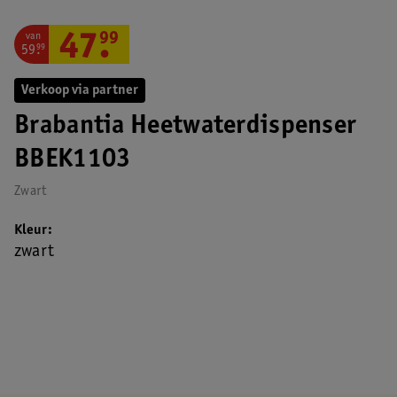
van
47
.
99
59
.
99
Verkoop via partner
Brabantia Heetwaterdispenser
BBEK1103
Zwart
Kleur
zwart