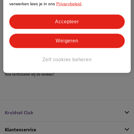
Meer informatie
verwerken lees je in ons
Privacybeleid
.
Accepteer
Bestel & Bezorginformatie
Weigeren
Bekijk ook
Zelf cookies beheren
Meer
Boucheron
Alle Damesparfum
Hoe controleren wij de reviews?
Kruidvat Club
Klantenservice