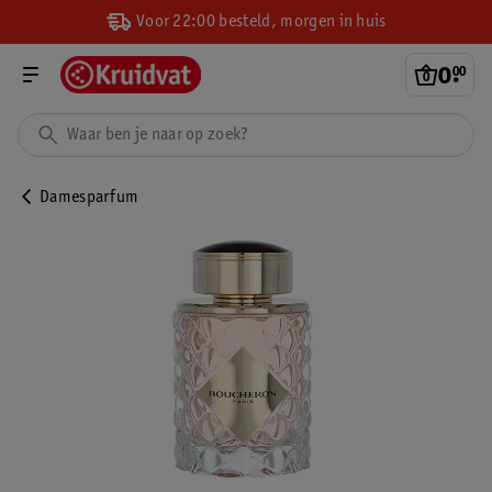
Voor 22:00 besteld, morgen in huis
0
.
00
Damesparfum