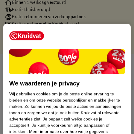
Binnen 1 werkdag verstuurd
Gratis thuisbezorgd
Gratis retourneren via verkooppartner.
Gratis punten met je Kruidvat kaart
Over dit product
Productinformatie
We waarderen je privacy
Wij gebruiken cookies om je de beste online ervaring te
Etiketinformatie
bieden en om onze website persoonlijker en makkelijker te
maken.
Zo kunnen we jou de beste acties en aanbiedingen
Nature Impact Score
tonen en zorgen we dat je ook buiten Kruidvat.nl relevante
advertenties ziet.
Je bepaalt zelf welke cookies je
Dit product heeft (nog) geen Nature
accepteert.
Je kunt je voorkeuren altijd aanpassen of
Impact Score.
intrekken.
Meer informatie over hoe we je gegevens