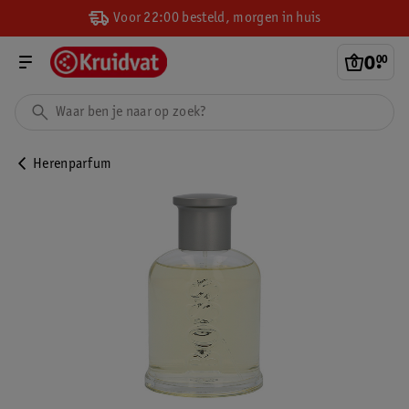
Voor 22:00 besteld, morgen in huis
0
.
00
Herenparfum