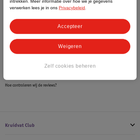
intrekken.
Meer informatie over hoe we je gegevens
Impact Score.
verwerken lees je in ons
Privacybeleid
.
Meer informatie
Accepteer
Bestel & Bezorginformatie
Weigeren
Bekijk ook
Zelf cookies beheren
Meer
Hugo Boss
Alle Herenparfum
Hoe controleren wij de reviews?
Kruidvat Club