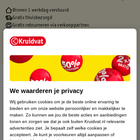
Binnen 1 werkdag verstuurd
Gratis thuisbezorgd
Gratis retourneren via verkooppartner.
Gratis punten met je Kruidvat kaart
Over dit product
Productinformatie
We waarderen je privacy
Wij gebruiken cookies om je de beste online ervaring te
Etiketinformatie
bieden en om onze website persoonlijker en makkelijker te
maken.
Zo kunnen we jou de beste acties en aanbiedingen
tonen en zorgen we dat je ook buiten Kruidvat.nl relevante
Nature Impact Score
advertenties ziet.
Je bepaalt zelf welke cookies je
accepteert.
Je kunt je voorkeuren altijd aanpassen of
Dit product heeft (nog) geen Nature