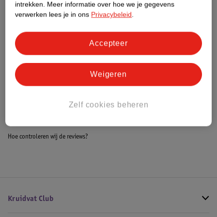
intrekken.
Meer informatie over hoe we je gegevens
Impact Score.
verwerken lees je in ons
Privacybeleid
.
Meer informatie
Accepteer
Bestel & Bezorginformatie
Weigeren
Bekijk ook
Zelf cookies beheren
Alle Luiertassen
Hoe controleren wij de reviews?
Kruidvat Club