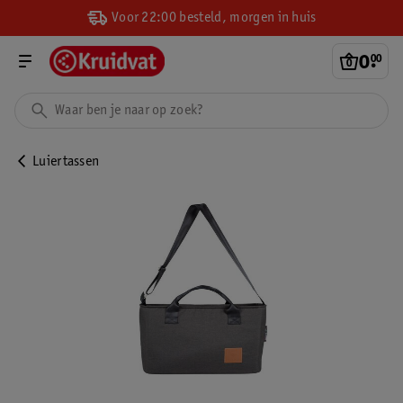
Voor 22:00 besteld, morgen in huis
0
.
00
Luiertassen