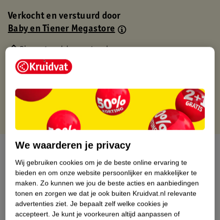
Verkocht en verstuurd door
Baby en Tiener Megastore
Binnen 1 werkdag verstuurd
Gratis thuisbezorgd
Gratis retourneren via verkooppartner.
Gratis punten met je Kruidvat kaart
We waarderen je privacy
Over dit product
Wij gebruiken cookies om je de beste online ervaring te
Productinformatie
bieden en om onze website persoonlijker en makkelijker te
maken.
Zo kunnen we jou de beste acties en aanbiedingen
tonen en zorgen we dat je ook buiten Kruidvat.nl relevante
Nature Impact Score
advertenties ziet.
Je bepaalt zelf welke cookies je
accepteert.
Je kunt je voorkeuren altijd aanpassen of
Dit product heeft (nog) geen Nature