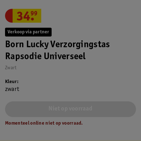
34
.
99
Verkoop via partner
Born Lucky Verzorgingstas
Rapsodie Universeel
Zwart
Kleur
zwart
Niet op voorraad
Momenteel online niet op voorraad.