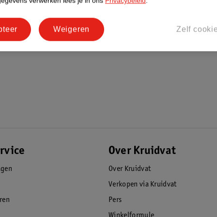
gegevens verwerken lees je in ons
Privacybeleid
.
mfortabelere rit. De wielen draaien
pteer
Weigeren
Zelf cooki
iswiegen en twee zitjes
rvice
Over Kruidvat
agen
Over Kruidvat
Verkopen via Kruidvat
eren
Pers
Winkelformule