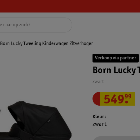
Born Lucky Tweeling Kinderwagen Zitverhoger
Verkoop via partner
Born Lucky 
Zwart
549
.
99
Kleur
zwart