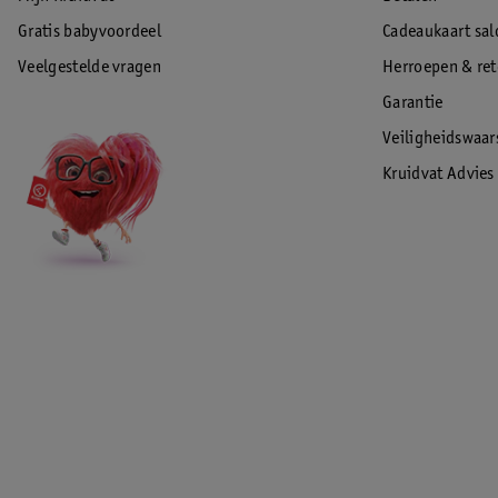
EAN code:8720289218256
Gratis babyvoordeel
Cadeaukaart sal
Veelgestelde vragen
Herroepen & re
Garantie
Veiligheidswaa
Kruidvat Advies