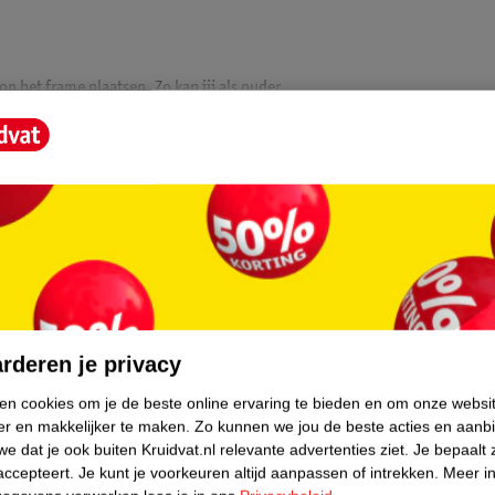
op het frame plaatsen. Zo kan jij als ouder
andeling. De zonnekap van het reiswiegje en
edeelte eenvoudig in 4 verschillende lig
core.
ijk verstellen. Zo ligt of zit jouw kindje
rderen je privacy
ken cookies om je de beste online ervaring te bieden en om onze websi
er en makkelijker te maken.
Zo kunnen we jou de beste acties en aanb
rame super snel en makkelijk opvouwen. Dit is
e dat je ook buiten Kruidvat.nl relevante advertenties ziet.
Je bepaalt 
kinderwagen thuis wilt opbergen.
accepteert.
Je kunt je voorkeuren altijd aanpassen of intrekken.
Meer in