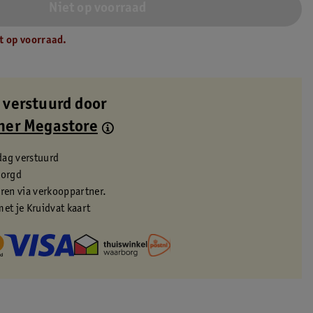
Niet op voorraad
t op voorraad.
 verstuurd door
ner Megastore
dag verstuurd
zorgd
eren via verkooppartner.
met je Kruidvat kaart