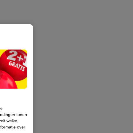
te
iedingen tonen
zelf welke
formatie over