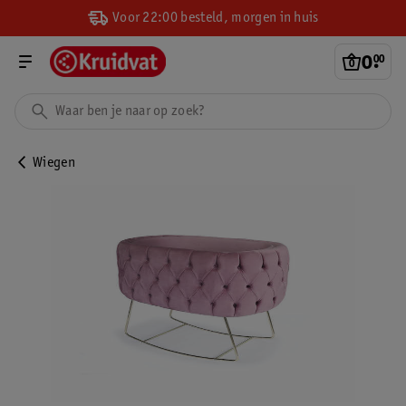
Voor 22:00 besteld, morgen in huis
0
.
00
Wiegen