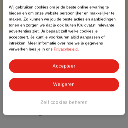
Gratis punten met je Kruidvat kaart
Wij gebruiken cookies om je de beste online ervaring te
bieden en om onze website persoonlijker en makkelijker te
maken.
Zo kunnen we jou de beste acties en aanbiedingen
tonen en zorgen we dat je ook buiten Kruidvat.nl relevante
advertenties ziet.
Je bepaalt zelf welke cookies je
accepteert.
Je kunt je voorkeuren altijd aanpassen of
Over dit product
intrekken.
Meer informatie over hoe we je gegevens
verwerken lees je in ons
Privacybeleid
.
Productinformatie
Accepteer
Nature Impact Score
Dit product heeft (nog) geen Nature
Weigeren
Impact Score.
Meer informatie
Zelf cookies beheren
Bestel & Bezorginformatie