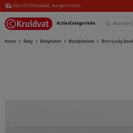
Voor 22:00 besteld, morgen in huis
Acties
Categorieën
Home
Baby
Babykamer
Wandplanken
Born Lucky Bow