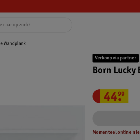
ie Wandplank
Verkoop via partner
Born Lucky
44
.
99
Momenteel online nie