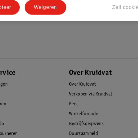
pteer
Weigeren
Zelf cooki
rvice
Over Kruidvat
agen
Over Kruidvat
Verkopen via Kruidvat
eren
Pers
Winkelformule
do
Bedrijfsgegevens
tourneren
Duurzaamheid