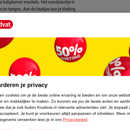
itte babykamer meubels. Het wandplankje is
e te hangen. Aan de haakjes kun je kleding
core.
r Bowie
rderen je privacy
ken cookies om je de beste online ervaring te bieden en om onze websi
er en makkelijker te maken.
Zo kunnen we jou de beste acties en aanb
e dat je ook buiten Kruidvat.nl relevante advertenties ziet.
Je bepaalt 
accepteert.
Je kunt je voorkeuren altijd aanpassen of intrekken.
Meer in
gegevens verwerken lees je in ons
Privacybeleid
.