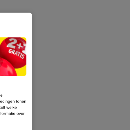
te
iedingen tonen
zelf welke
formatie over