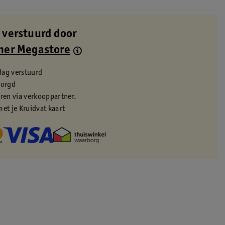
 verstuurd door
ner Megastore
dag verstuurd
zorgd
eren via verkooppartner.
met je Kruidvat kaart