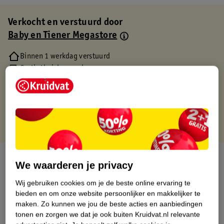
Verkocht en verstuurd door
Baby en Tiener Megastore
Binnen 1 werkdag verstuurd
Gratis thuisbezorgd
Gratis retourneren via verkooppartner.
Gratis punten met je Kruidvat kaart
Over dit product
We waarderen je privacy
Productinformatie
Wij gebruiken cookies om je de beste online ervaring te
bieden en om onze website persoonlijker en makkelijker te
maken.
Zo kunnen we jou de beste acties en aanbiedingen
Etiketinformatie
tonen en zorgen we dat je ook buiten Kruidvat.nl relevante