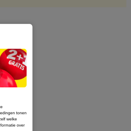
te
iedingen tonen
zelf welke
formatie over