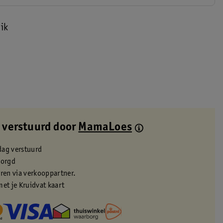
ik
 verstuurd door
MamaLoes
dag verstuurd
zorgd
eren via verkooppartner.
met je Kruidvat kaart