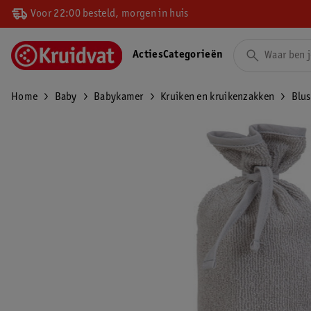
Voor 22:00 besteld, morgen in huis
Acties
Categorieën
Home
Baby
Babykamer
Kruiken en kruikenzakken
Blus