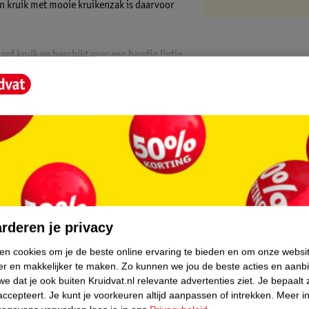
en kruik met mooie kruikenzak is daarvoor
rd kruik en beschikt over een handig lintje
deze kruikenzak en je kindje zal 's nachts
core.
rderen je privacy
ken cookies om je de beste online ervaring te bieden en om onze websi
er en makkelijker te maken.
Zo kunnen we jou de beste acties en aanb
e dat je ook buiten Kruidvat.nl relevante advertenties ziet.
Je bepaalt 
accepteert.
Je kunt je voorkeuren altijd aanpassen of intrekken.
Meer in