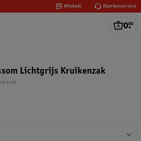
Winkels
Klantenservice
0
.
00
ssom Lichtgrijs Kruikenzak
ard kruik