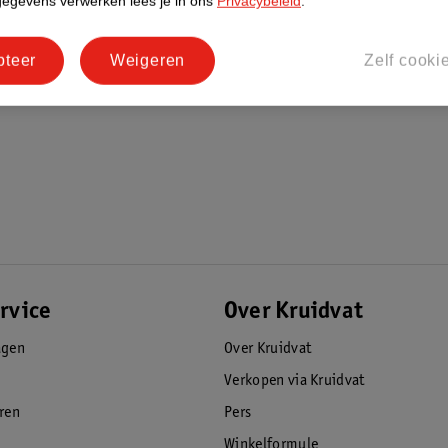
gegevens verwerken lees je in ons
Privacybeleid
.
pteer
Weigeren
Zelf cooki
rvice
Over Kruidvat
agen
Over Kruidvat
Verkopen via Kruidvat
eren
Pers
Winkelformule