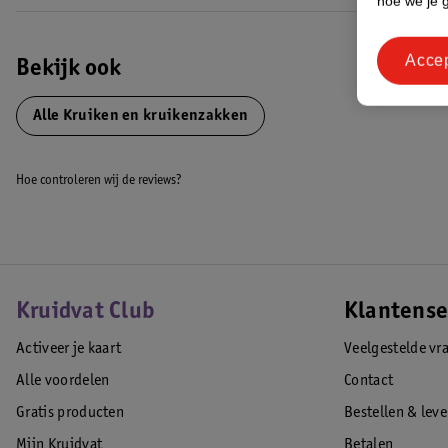
hoe we je 
Acce
Bekijk ook
Alle Kruiken en kruikenzakken
Hoe controleren wij de reviews?
Kruidvat Club
Klantense
Activeer je kaart
Veelgestelde vr
Alle voordelen
Contact
Gratis producten
Bestellen & lev
Mijn Kruidvat
Betalen