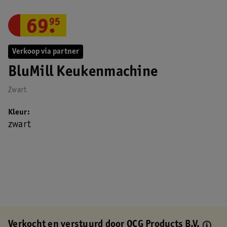
69
.
95
Verkoop via partner
BluMill Keukenmachine
Zwart
Kleur
zwart
Verkocht en verstuurd door
OCG Products B.V.