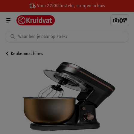
Voor 22:00 besteld, morgen in huis
0
.
00
Keukenmachines