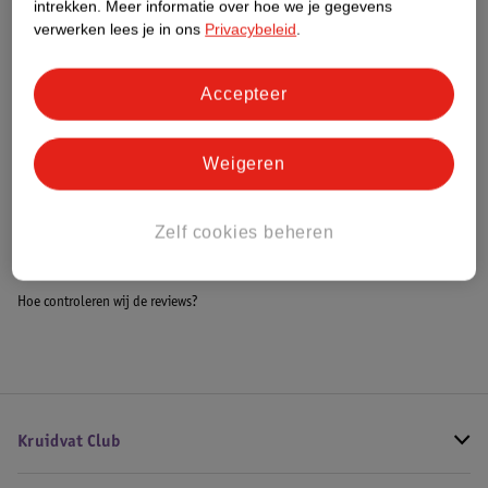
intrekken.
Meer informatie over hoe we je gegevens
Impact Score.
verwerken lees je in ons
Privacybeleid
.
Meer informatie
Accepteer
Bestel & Bezorginformatie
Weigeren
Bekijk ook
Zelf cookies beheren
Meer
Blumill
Alle Keukenmachines
Hoe controleren wij de reviews?
Kruidvat Club