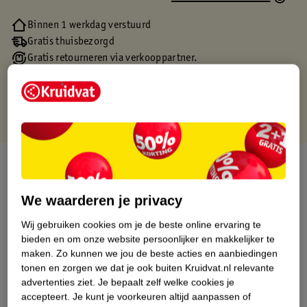
Binnen 1 werkdag verstuurd
Gratis thuisbezorgd
Gratis retourneren via verkooppartner.
Gratis punten met je Kruidvat kaart
Over dit product
Productinformatie
We waarderen je privacy
Wij gebruiken cookies om je de beste online ervaring te
Etiketinformatie
bieden en om onze website persoonlijker en makkelijker te
maken.
Zo kunnen we jou de beste acties en aanbiedingen
tonen en zorgen we dat je ook buiten Kruidvat.nl relevante
Nature Impact Score
advertenties ziet.
Je bepaalt zelf welke cookies je
accepteert.
Je kunt je voorkeuren altijd aanpassen of
Dit product heeft (nog) geen Nature