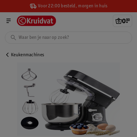
Voor 22:00 besteld, morgen in huis
0
.
00
Keukenmachines