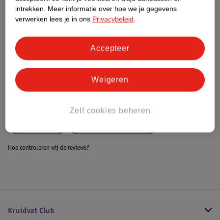
Dit product heeft (nog) geen Nature
intrekken.
Meer informatie over hoe we je gegevens
Impact Score.
verwerken lees je in ons
Privacybeleid
.
Meer informatie
Accepteer
Bestel & Bezorginformatie
Weigeren
Bekijk ook
Zelf cookies beheren
Meer
Blumill
Alle Keukenmachines
Hoe controleren wij de reviews?
Kruidvat Club