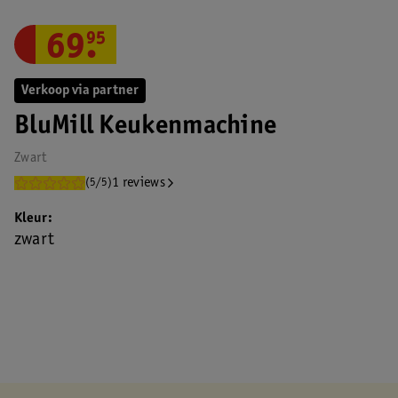
69
.
95
Verkoop via partner
BluMill Keukenmachine
Zwart
1 reviews
(5/5)
Kleur
zwart