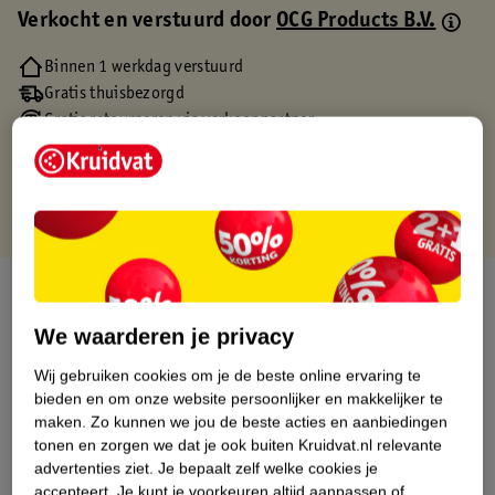
Verkocht en verstuurd door
OCG Products B.V.
Binnen 1 werkdag verstuurd
Gratis thuisbezorgd
Gratis retourneren via verkooppartner.
Gratis punten met je Kruidvat kaart
Over dit product
We waarderen je privacy
Productinformatie
Wij gebruiken cookies om je de beste online ervaring te
bieden en om onze website persoonlijker en makkelijker te
Etiketinformatie
maken.
Zo kunnen we jou de beste acties en aanbiedingen
tonen en zorgen we dat je ook buiten Kruidvat.nl relevante
advertenties ziet.
Je bepaalt zelf welke cookies je
Nature Impact Score
accepteert.
Je kunt je voorkeuren altijd aanpassen of