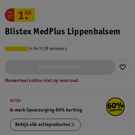
van
1
.
60
3
.
99
Blistex MedPlus Lippenbalsem
19 reviews
(4.84/5)
Niet op voorraad
Momenteel online niet op voorraad.
Actie
A-merk lipverzorging 60% korting
Bekijk alle actieproducten