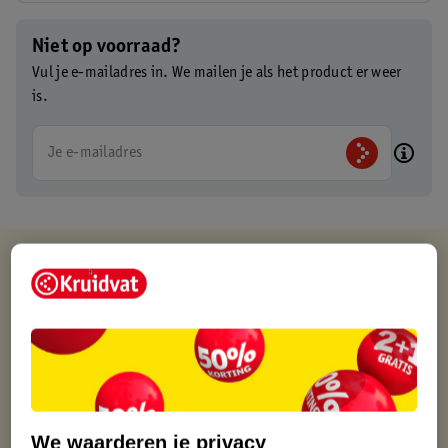
Niet op voorraad?
Vul je e-mailadres in. We mailen je als het product er weer
is.
Je e-mailadres
Kruidvat is altijd voordelig
Gratis ophalen in de winkel
Op werkdagen voor 22:00 uur besteld, volgende dag in huis
Gratis thuisbezorgd vanaf 50.00
Gratis retourneren binnen 30 dagen
Gratis punten met je Kruidvat kaart
We waarderen je privacy