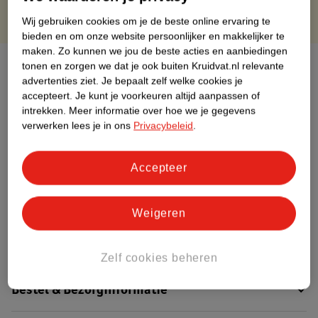
Wij gebruiken cookies om je de beste online ervaring te
bieden en om onze website persoonlijker en makkelijker te
maken.
Zo kunnen we jou de beste acties en aanbiedingen
Over dit product
tonen en zorgen we dat je ook buiten Kruidvat.nl relevante
advertenties ziet.
Je bepaalt zelf welke cookies je
accepteert.
Je kunt je voorkeuren altijd aanpassen of
Productinformatie
intrekken.
Meer informatie over hoe we je gegevens
verwerken lees je in ons
Privacybeleid
.
Etiketinformatie
Accepteer
Nature Impact Score
Dit product heeft (nog) geen Nature
Weigeren
Impact Score.
Meer informatie
Zelf cookies beheren
Bestel & Bezorginformatie