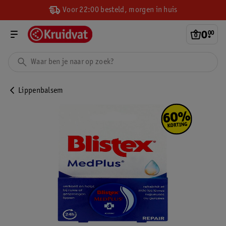
Voor 22:00 besteld, morgen in huis
0
.
00
Lippenbalsem