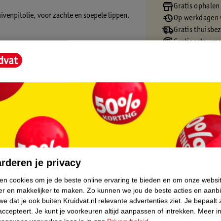
Gratis ophalen
ruivenpitolie, voor zachte en soepele lippen.
Op werkdagen v
Gratis thuisbe
Gratis retourn
Gratis punten 
core.
rderen je privacy
ken cookies om je de beste online ervaring te bieden en om onze websi
er en makkelijker te maken.
Zo kunnen we jou de beste acties en aanb
e dat je ook buiten Kruidvat.nl relevante advertenties ziet.
Je bepaalt 
accepteert.
Je kunt je voorkeuren altijd aanpassen of intrekken.
Meer in