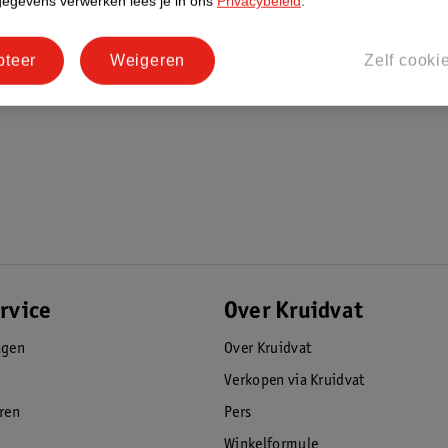
gegevens verwerken lees je in ons
Privacybeleid
.
pteer
Weigeren
Zelf cooki
rvice
Over Kruidvat
agen
Over Kruidvat
Verkopen via Kruidvat
eren
Pers
Winkelformule