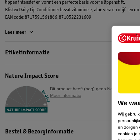
lippen intensief en vormt een perfecte basis voor je lippenstift.
Blistex Daily Lip Conditioner bevat vitamine e, aloë vera en olijf- en d
EAN code:8717591561866,8710522231609
Lees meer
Etiketinformatie
Nature Impact Score
Dit product heeft (nog) geen Nature Impact S
Meer informatie
We waa
Wij gebrui
persoonlijk
en zorgen w
Bestel & Bezorginformatie
cookies je 