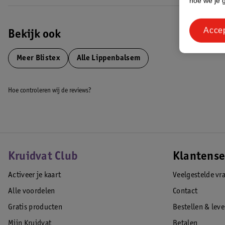
hoe we je 
Acce
Bekijk ook
Meer
Blistex
Alle Lippenbalsem
Hoe controleren wij de reviews?
Kruidvat Club
Klantense
Activeer je kaart
Veelgestelde vr
Alle voordelen
Contact
Gratis producten
Bestellen & lev
Mijn Kruidvat
Betalen