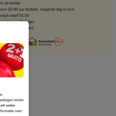
 in de winkel
oor 22:00 uur besteld, volgende dag in huis
zorgd vanaf 50.00
eren binnen 30 dagen
met je Kruidvat kaart
te
iedingen tonen
zelf welke
formatie over