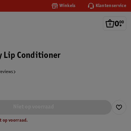
Winkels
Klantenservice
0
.
00
y Lip Conditioner
reviews
Niet op voorraad
t op voorraad.