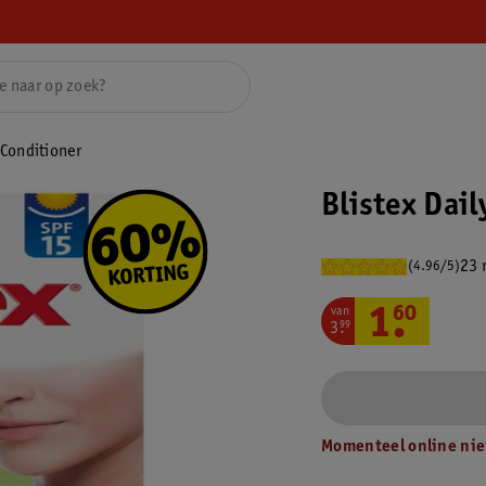
 Conditioner
Blistex Dail
23 
(4.96/5)
van
1
.
60
3
.
99
Momenteel online nie