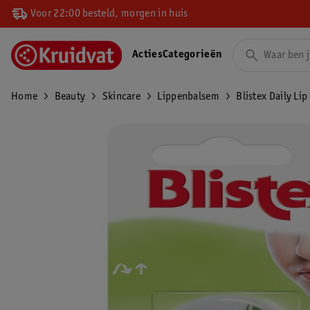
Voor 22:00 besteld, morgen in huis
Acties
Categorieën
Home
Beauty
Skincare
Lippenbalsem
Blistex Daily Lip