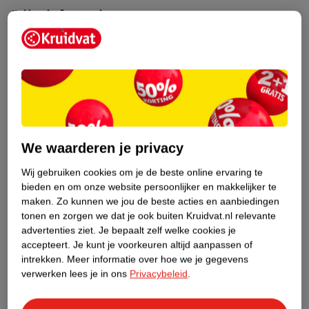
Etiketinformatie
Nature Impact Score
Dit product heeft (nog) geen Nature
Impact Score.
Meer informatie
We waarderen je privacy
Bestel & Bezorginformatie
Wij gebruiken cookies om je de beste online ervaring te
bieden en om onze website persoonlijker en makkelijker te
maken.
Zo kunnen we jou de beste acties en aanbiedingen
Bekijk ook
tonen en zorgen we dat je ook buiten Kruidvat.nl relevante
advertenties ziet.
Je bepaalt zelf welke cookies je
accepteert.
Je kunt je voorkeuren altijd aanpassen of
Meer
Bisolvon
Alle Hoestdrank
intrekken.
Meer informatie over hoe we je gegevens
verwerken lees je in ons
Privacybeleid
.