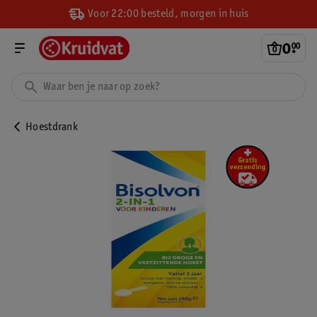
Voor 22:00 besteld, morgen in huis
0
.
00
Hoestdrank