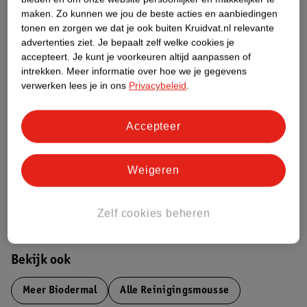
maken.
Zo kunnen we jou de beste acties en aanbiedingen
Etiketinformatie
tonen en zorgen we dat je ook buiten Kruidvat.nl relevante
advertenties ziet.
Je bepaalt zelf welke cookies je
accepteert.
Je kunt je voorkeuren altijd aanpassen of
Nature Impact Score
intrekken.
Meer informatie over hoe we je gegevens
Dit product heeft (nog) geen Nature
verwerken lees je in ons
Privacybeleid
.
Impact Score.
Meer informatie
Accepteer
Bestel & Bezorginformatie
Weigeren
Aanvullende informatie
Zelf cookies beheren
Bekijk ook
Meer
Biodermal
Alle Reinigingsmousse