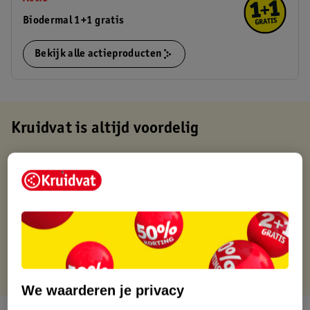
Biodermal 1+1 gratis
Bekijk alle actieproducten
Kruidvat is altijd voordelig
Gratis ophalen in de winkel
Op werkdagen voor 22:00 uur besteld, volgende dag in huis
Gratis thuisbezorgd vanaf 50.00
Gratis retourneren binnen 30 dagen
Gratis punten met je Kruidvat kaart
We waarderen je privacy