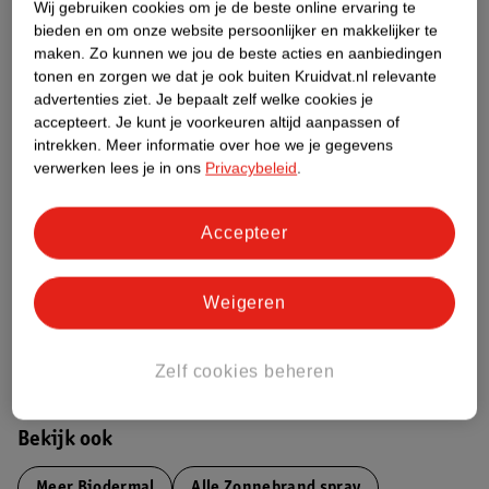
Wij gebruiken cookies om je de beste online ervaring te
Over dit product
bieden en om onze website persoonlijker en makkelijker te
maken.
Zo kunnen we jou de beste acties en aanbiedingen
Productinformatie
tonen en zorgen we dat je ook buiten Kruidvat.nl relevante
advertenties ziet.
Je bepaalt zelf welke cookies je
accepteert.
Je kunt je voorkeuren altijd aanpassen of
Etiketinformatie
intrekken.
Meer informatie over hoe we je gegevens
verwerken lees je in ons
Privacybeleid
.
Nature Impact Score
Dit product heeft (nog) geen Nature
Accepteer
Impact Score.
Meer informatie
Weigeren
Bestel & Bezorginformatie
Zelf cookies beheren
Bekijk ook
Meer
Biodermal
Alle Zonnebrand spray