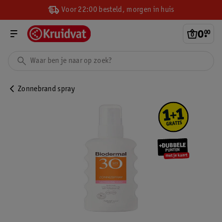
Voor 22:00 besteld, morgen in huis
0
.
00
Zonnebrand spray