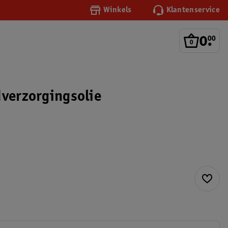
Winkels
Klantenservice
0
.
00
dverzorgingsolie