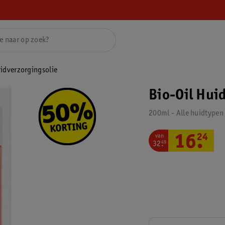
uidverzorgingsolie
Bio-Oil Hui
200ml - Alle huidtypen
van
16
.
24
32
.
49