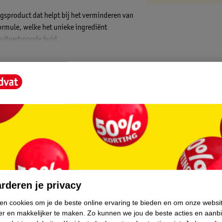
gsproduct dat helpt bij het verminderen van
ormule, welke het unieke ingrediënt
n uitgedroogde huid.
 en huidstriemen
core.
idverzorgingsolie was de eerste olie die werd
arheid van littekens en huidstriemen kon
over de hele wereld aan om het product aan
rderen je privacy
 en is momenteel wereldwijd toonaangevend
ken cookies om je de beste online ervaring te bieden en om onze websi
chtbaar maken.
er en makkelijker te maken.
Zo kunnen we jou de beste acties en aanb