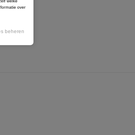
zelf welke
formatie over
es beheren