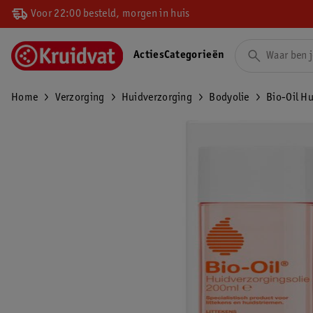
Voor 22:00 besteld, morgen in huis
Acties
Categorieën
Home
Verzorging
Huidverzorging
Bodyolie
Bio-Oil H