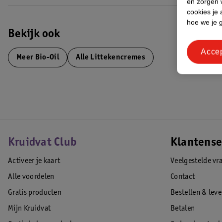
en zorgen w
cookies je 
hoe we je 
Bekijk ook
Acce
Meer
Bio-Oil
Alle Littekencremes
Kruidvat Club
Klantense
Activeer je kaart
Veelgestelde vr
Alle voordelen
Contact
Gratis producten
Bestellen & lev
Mijn Kruidvat
Betalen