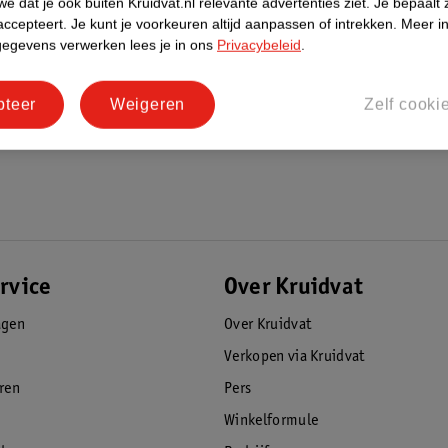
e dat je ook buiten Kruidvat.nl relevante advertenties ziet.
Je bepaalt 
accepteert.
Je kunt je voorkeuren altijd aanpassen of intrekken.
Meer in
gegevens verwerken lees je in ons
Privacybeleid
.
pteer
Weigeren
Zelf cooki
rvice
Over Kruidvat
agen
Over Kruidvat
Verkopen via Kruidvat
eren
Pers
Winkelformule