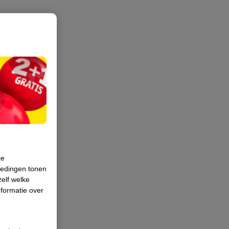
te
iedingen tonen
zelf welke
formatie over