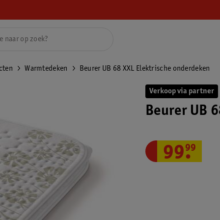
cten
Warmtedeken
Beurer UB 68 XXL Elektrische onderdeken
Verkoop via partner
Beurer UB 6
99
.
99