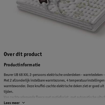
Over dit product
Productinformatie
Beurer UB 68 XXL 2-persoons e
lektrische onderdeken - warmtedeken
-
Met 2 afzonderlijk instelbare warmtezones, 4 temperatuurinstellingen 
warmtewonder. Deze knuffel-zachte elektrische deken ziet er goed ui
tijden.
Van zachte ademende fleece met motiefprint, met automatische uitsch
3 uur).
Lees meer