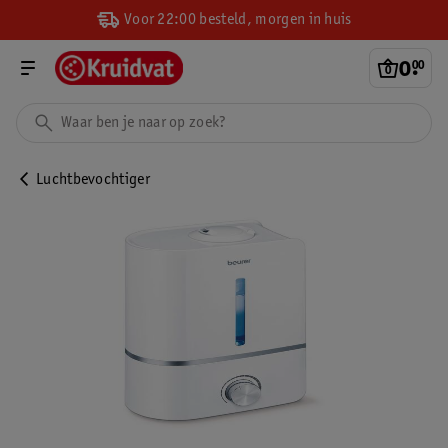
Voor 22:00 besteld, morgen in huis
0
.
00
Luchtbevochtiger