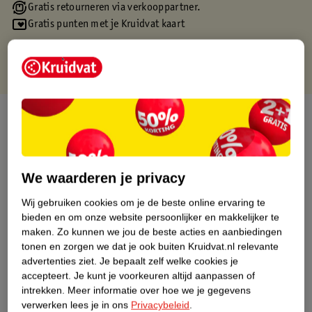
Gratis retourneren via verkooppartner.
Gratis punten met je Kruidvat kaart
Over dit product
Productinformatie
We waarderen je privacy
Etiketinformatie
Wij gebruiken cookies om je de beste online ervaring te
bieden en om onze website persoonlijker en makkelijker te
Nature Impact Score
maken.
Zo kunnen we jou de beste acties en aanbiedingen
tonen en zorgen we dat je ook buiten Kruidvat.nl relevante
Dit product heeft (nog) geen Nature
advertenties ziet.
Je bepaalt zelf welke cookies je
Impact Score.
accepteert.
Je kunt je voorkeuren altijd aanpassen of
Meer informatie
intrekken.
Meer informatie over hoe we je gegevens
verwerken lees je in ons
Privacybeleid
.