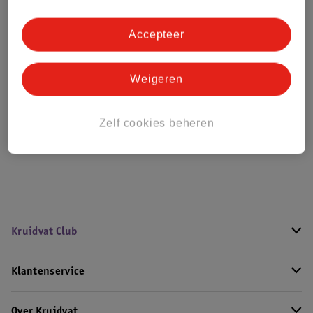
Bestel & Bezorginformatie
Accepteer
Bekijk ook
Weigeren
Meer
Beurer
Alle Luchtbevochtiger
Zelf cookies beheren
Hoe controleren wij de reviews?
Kruidvat Club
Klantenservice
Over Kruidvat