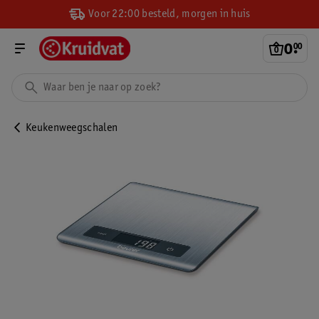
Voor 22:00 besteld, morgen in huis
0
.
00
Keukenweegschalen