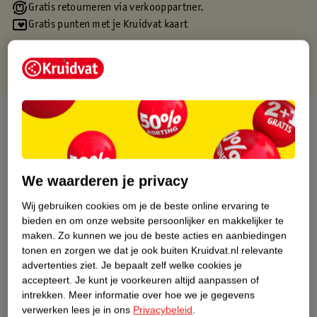
Gratis retourneren via verkooppartner.
Gratis punten met je Kruidvat kaart
Over dit product
Productinformatie
We waarderen je privacy
Etiketinformatie
Wij gebruiken cookies om je de beste online ervaring te
bieden en om onze website persoonlijker en makkelijker te
Nature Impact Score
maken.
Zo kunnen we jou de beste acties en aanbiedingen
tonen en zorgen we dat je ook buiten Kruidvat.nl relevante
Dit product heeft (nog) geen Nature
advertenties ziet.
Je bepaalt zelf welke cookies je
Impact Score.
accepteert.
Je kunt je voorkeuren altijd aanpassen of
Meer informatie
intrekken.
Meer informatie over hoe we je gegevens
verwerken lees je in ons
Privacybeleid
.