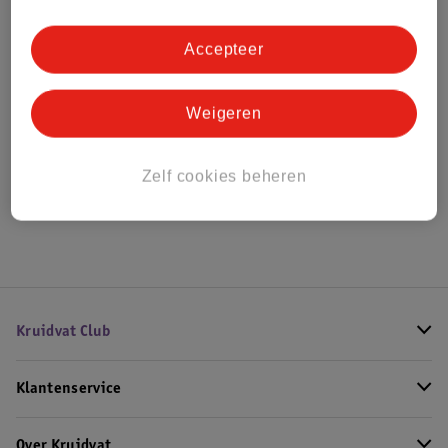
Bestel & Bezorginformatie
Accepteer
Bekijk ook
Weigeren
Meer
Beurer
Alle Keukenweegschalen
Zelf cookies beheren
Hoe controleren wij de reviews?
Kruidvat Club
Klantenservice
Over Kruidvat