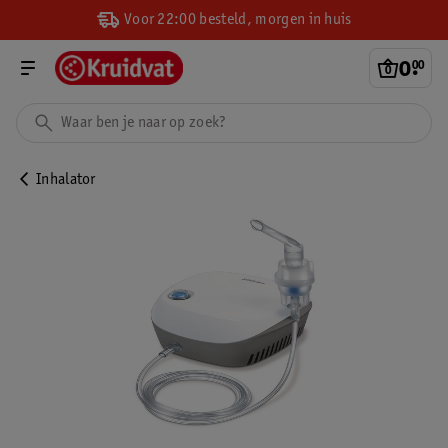
Voor 22:00 besteld, morgen in huis
0
.
00
Inhalator