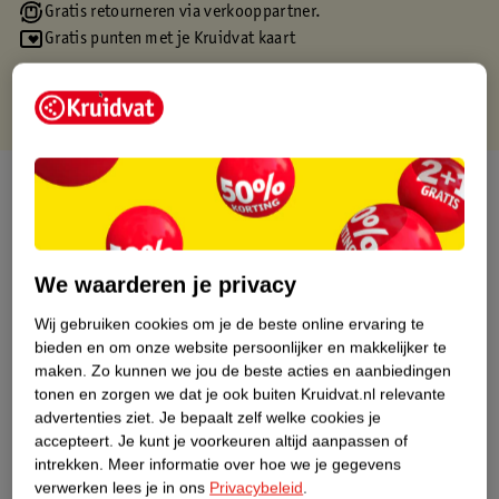
Gratis retourneren via verkooppartner.
Gratis punten met je Kruidvat kaart
Over dit product
Productinformatie
We waarderen je privacy
Etiketinformatie
Wij gebruiken cookies om je de beste online ervaring te
bieden en om onze website persoonlijker en makkelijker te
Nature Impact Score
maken.
Zo kunnen we jou de beste acties en aanbiedingen
tonen en zorgen we dat je ook buiten Kruidvat.nl relevante
Dit product heeft (nog) geen Nature
advertenties ziet.
Je bepaalt zelf welke cookies je
Impact Score.
accepteert.
Je kunt je voorkeuren altijd aanpassen of
Meer informatie
intrekken.
Meer informatie over hoe we je gegevens
verwerken lees je in ons
Privacybeleid
.