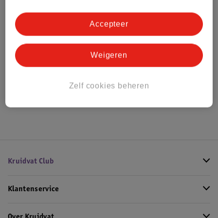
Bestel & Bezorginformatie
Accepteer
Bekijk ook
Weigeren
Meer
Beurer
Alle Inhalator
Zelf cookies beheren
Hoe controleren wij de reviews?
Kruidvat Club
Klantenservice
Over Kruidvat