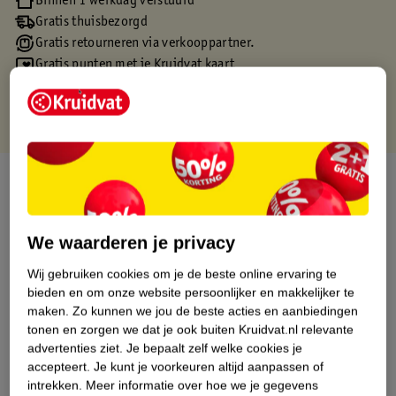
Binnen 1 werkdag verstuurd
Gratis thuisbezorgd
Gratis retourneren via verkooppartner.
Gratis punten met je Kruidvat kaart
Over dit product
Productinformatie
We waarderen je privacy
Etiketinformatie
Wij gebruiken cookies om je de beste online ervaring te
bieden en om onze website persoonlijker en makkelijker te
maken.
Zo kunnen we jou de beste acties en aanbiedingen
Nature Impact Score
tonen en zorgen we dat je ook buiten Kruidvat.nl relevante
advertenties ziet.
Je bepaalt zelf welke cookies je
Dit product heeft (nog) geen Nature
accepteert.
Je kunt je voorkeuren altijd aanpassen of
Impact Score.
intrekken.
Meer informatie over hoe we je gegevens
Meer informatie