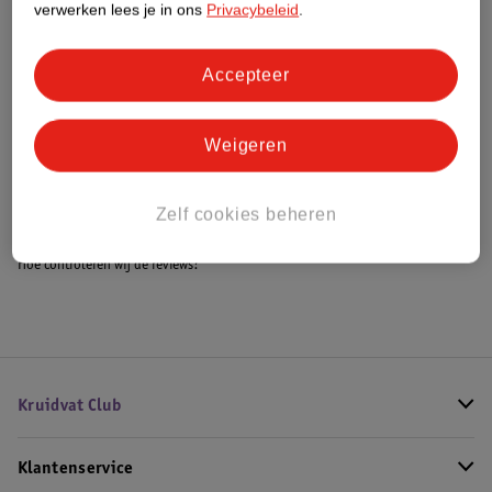
verwerken lees je in ons
Privacybeleid
.
Accepteer
Bestel & Bezorginformatie
Weigeren
Bekijk ook
Meer
Beurer
Alle Warmtekussen
Zelf cookies beheren
Hoe controleren wij de reviews?
Kruidvat Club
Klantenservice