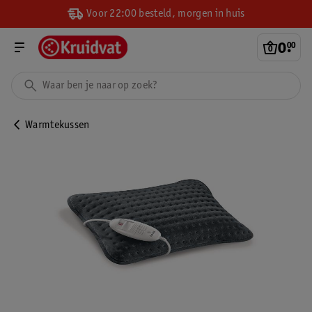
Voor 22:00 besteld, morgen in huis
0
.
00
Warmtekussen