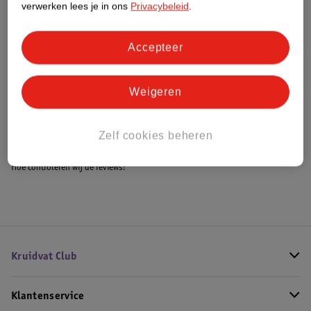
verwerken lees je in ons
Privacybeleid
.
Accepteer
Bestel & Bezorginformatie
Weigeren
Bekijk ook
Meer
Beurer
Alle Warmtekussen
Zelf cookies beheren
Hoe controleren wij de reviews?
Kruidvat Club
Klantenservice