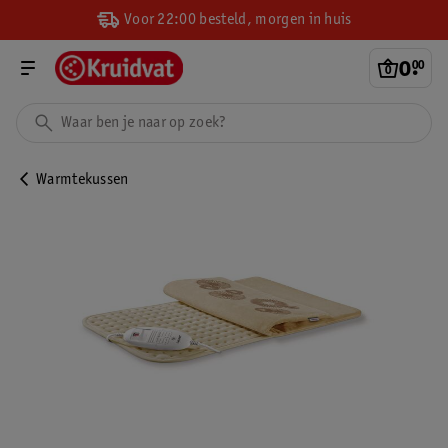
Voor 22:00 besteld, morgen in huis
0
.
00
Warmtekussen