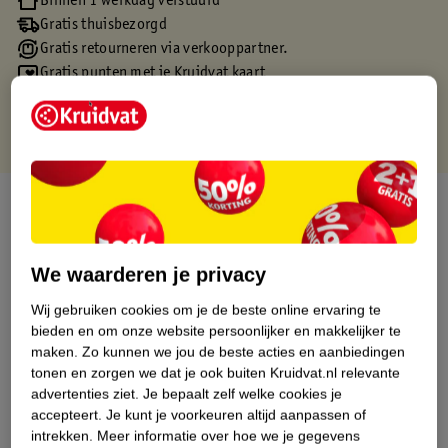
Binnen 1 werkdag verstuurd
Gratis thuisbezorgd
Gratis retourneren via verkooppartner.
Gratis punten met je Kruidvat kaart
Over dit product
Productinformatie
We waarderen je privacy
Etiketinformatie
Wij gebruiken cookies om je de beste online ervaring te
bieden en om onze website persoonlijker en makkelijker te
maken.
Zo kunnen we jou de beste acties en aanbiedingen
Nature Impact Score
tonen en zorgen we dat je ook buiten Kruidvat.nl relevante
advertenties ziet.
Je bepaalt zelf welke cookies je
Dit product heeft (nog) geen Nature
accepteert.
Je kunt je voorkeuren altijd aanpassen of
Impact Score.
intrekken.
Meer informatie over hoe we je gegevens
Meer informatie