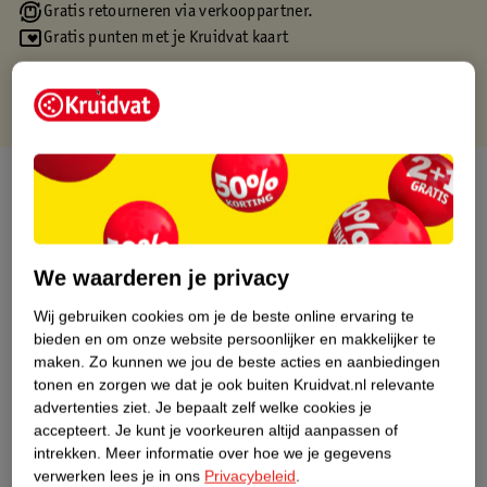
Gratis retourneren via verkooppartner.
Gratis punten met je Kruidvat kaart
Over dit product
Productinformatie
We waarderen je privacy
Etiketinformatie
Wij gebruiken cookies om je de beste online ervaring te
bieden en om onze website persoonlijker en makkelijker te
Nature Impact Score
maken.
Zo kunnen we jou de beste acties en aanbiedingen
tonen en zorgen we dat je ook buiten Kruidvat.nl relevante
Dit product heeft (nog) geen Nature
advertenties ziet.
Je bepaalt zelf welke cookies je
Impact Score.
accepteert.
Je kunt je voorkeuren altijd aanpassen of
Meer informatie
intrekken.
Meer informatie over hoe we je gegevens
verwerken lees je in ons
Privacybeleid
.