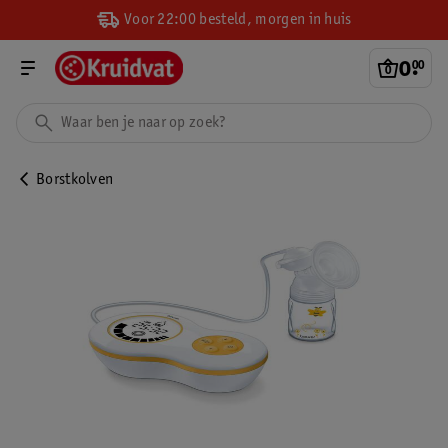
Voor 22:00 besteld, morgen in huis
0
.
00
Borstkolven