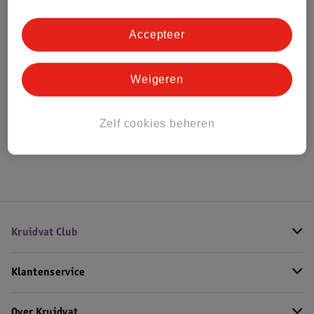
Bestel & Bezorginformatie
Accepteer
Bekijk ook
Weigeren
Meer
Beurer
Alle Borstkolven
Zelf cookies beheren
Hoe controleren wij de reviews?
Kruidvat Club
Klantenservice
Over Kruidvat