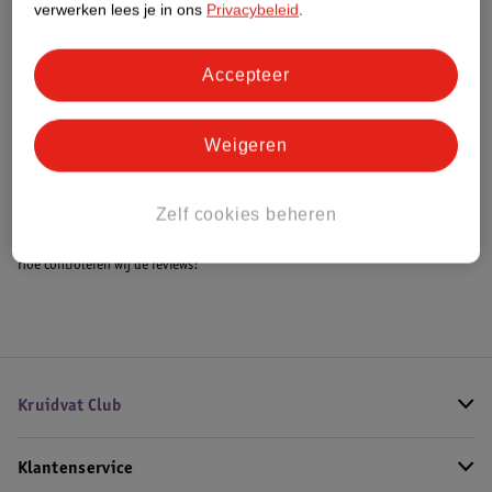
verwerken lees je in ons
Privacybeleid
.
Accepteer
Bestel & Bezorginformatie
Weigeren
Bekijk ook
Meer
Bestway
Zelf cookies beheren
Hoe controleren wij de reviews?
Kruidvat Club
Klantenservice