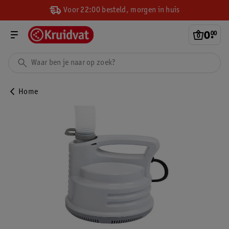
Voor 22:00 besteld, morgen in huis
0
.
00
Home