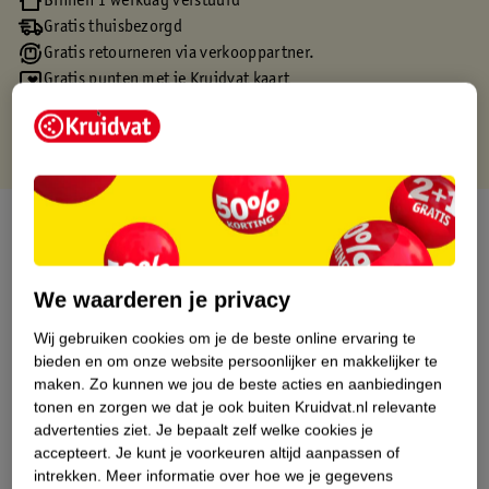
Binnen 1 werkdag verstuurd
Gratis thuisbezorgd
Gratis retourneren via verkooppartner.
Gratis punten met je Kruidvat kaart
Over dit product
Productinformatie
We waarderen je privacy
Etiketinformatie
Wij gebruiken cookies om je de beste online ervaring te
bieden en om onze website persoonlijker en makkelijker te
maken.
Zo kunnen we jou de beste acties en aanbiedingen
Nature Impact Score
tonen en zorgen we dat je ook buiten Kruidvat.nl relevante
advertenties ziet.
Je bepaalt zelf welke cookies je
Dit product heeft (nog) geen Nature
accepteert.
Je kunt je voorkeuren altijd aanpassen of
Impact Score.
intrekken.
Meer informatie over hoe we je gegevens
Meer informatie