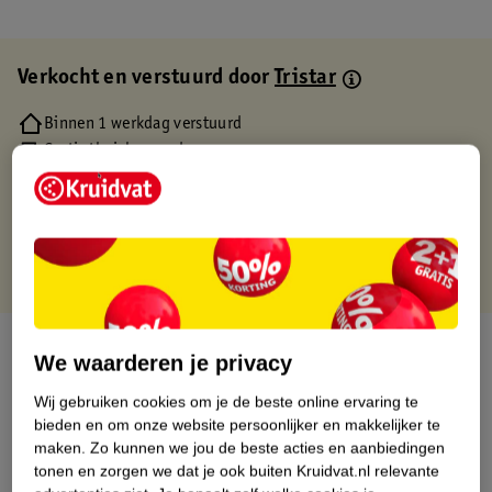
Verkocht en verstuurd door
Tristar
Binnen 1 werkdag verstuurd
Gratis thuisbezorgd
Gratis retourneren via verkooppartner.
Gratis punten met je Kruidvat kaart
Over dit product
We waarderen je privacy
Productinformatie
Wij gebruiken cookies om je de beste online ervaring te
bieden en om onze website persoonlijker en makkelijker te
maken.
Zo kunnen we jou de beste acties en aanbiedingen
Etiketinformatie
tonen en zorgen we dat je ook buiten Kruidvat.nl relevante