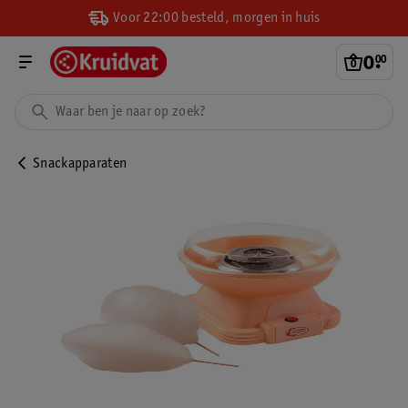
Voor 22:00 besteld, morgen in huis
0
.
00
Snackapparaten