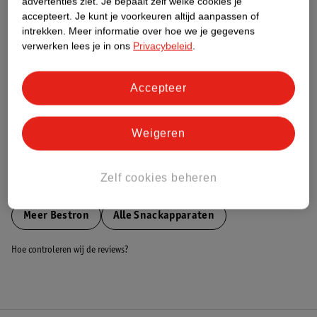
advertenties ziet.
Je bepaalt zelf welke cookies je
accepteert.
Je kunt je voorkeuren altijd aanpassen of
Nature Impact Score
intrekken.
Meer informatie over hoe we je gegevens
Dit product heeft (nog) geen Nature
verwerken lees je in ons
Privacybeleid
.
Impact Score.
Meer informatie
Accepteer
Bestel & Bezorginformatie
Weigeren
Zelf cookies beheren
Bekijk ook
Meer
Bestron
Alle Snackapparaten
Hoe controleren wij de reviews?