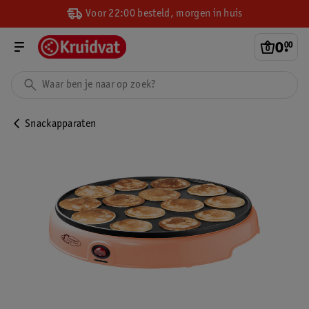
Voor 22:00 besteld, morgen in huis
0
.
00
Snackapparaten