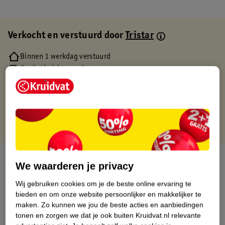
Verkocht en verstuurd door
Tristar
Binnen 1 werkdag verstuurd
Gratis thuisbezorgd
Gratis retourneren via verkooppartner.
Gratis punten met je Kruidvat kaart
Over dit product
We waarderen je privacy
Productinformatie
Wij gebruiken cookies om je de beste online ervaring te
bieden en om onze website persoonlijker en makkelijker te
maken.
Zo kunnen we jou de beste acties en aanbiedingen
Etiketinformatie
tonen en zorgen we dat je ook buiten Kruidvat.nl relevante