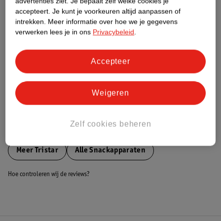
advertenties ziet.
Je bepaalt zelf welke cookies je
accepteert.
Je kunt je voorkeuren altijd aanpassen of
Nature Impact Score
intrekken.
Meer informatie over hoe we je gegevens
Dit product heeft (nog) geen Nature
verwerken lees je in ons
Privacybeleid
.
Impact Score.
Meer informatie
Accepteer
Bestel & Bezorginformatie
Weigeren
Zelf cookies beheren
Bekijk ook
Meer
Tristar
Alle Snackapparaten
Hoe controleren wij de reviews?