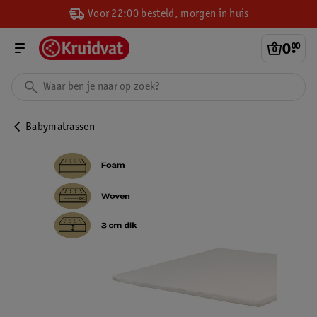
Voor 22:00 besteld, morgen in huis
0
.
00
Babymatrassen