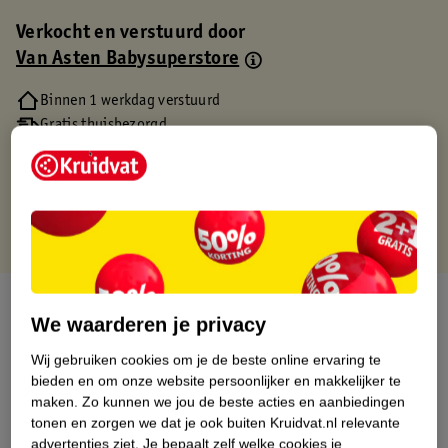
Verkocht en verstuurd door
Van Asten Babysuperstore
Binnen 1 werkdag verstuurd
Gratis thuisbezorgd
Gratis retourneren via verkooppartner.
Gratis punten met je Kruidvat kaart
Over dit product
We waarderen je privacy
Productinformatie
Wij gebruiken cookies om je de beste online ervaring te
bieden en om onze website persoonlijker en makkelijker te
maken.
Zo kunnen we jou de beste acties en aanbiedingen
Etiketinformatie
tonen en zorgen we dat je ook buiten Kruidvat.nl relevante
advertenties ziet.
Je bepaalt zelf welke cookies je