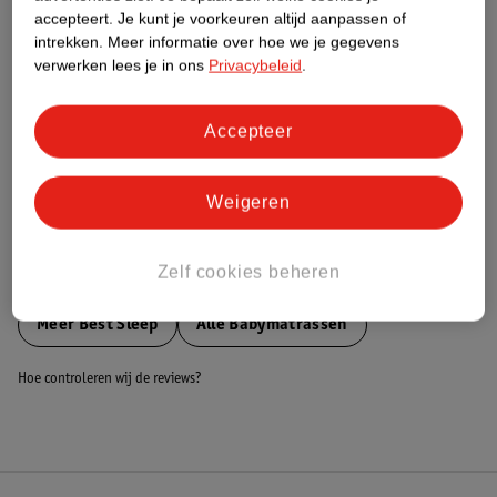
accepteert.
Je kunt je voorkeuren altijd aanpassen of
Nature Impact Score
intrekken.
Meer informatie over hoe we je gegevens
Dit product heeft (nog) geen Nature
verwerken lees je in ons
Privacybeleid
.
Impact Score.
Meer informatie
Accepteer
Bestel & Bezorginformatie
Weigeren
Zelf cookies beheren
Bekijk ook
Meer
Best Sleep
Alle Babymatrassen
Hoe controleren wij de reviews?