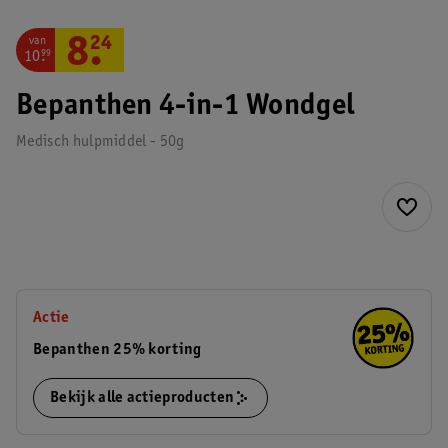
van
8
.
24
10
.
99
Bepanthen 4-in-1 Wondgel
Medisch hulpmiddel - 50g
Actie
Bepanthen 25% korting
Bekijk alle actieproducten