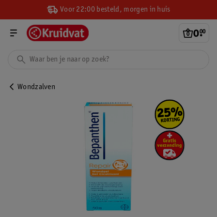
Voor 22:00 besteld, morgen in huis
0
.
00
Wondzalven