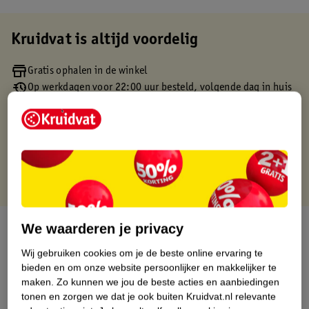
Kruidvat is altijd voordelig
Gratis ophalen in de winkel
Op werkdagen voor 22:00 uur besteld, volgende dag in huis
Gratis thuisbezorgd vanaf 50.00
Gratis retourneren binnen 30 dagen
Gratis punten met je Kruidvat kaart
Over dit product
We waarderen je privacy
Wij gebruiken cookies om je de beste online ervaring te
Productinformatie
bieden en om onze website persoonlijker en makkelijker te
maken.
Zo kunnen we jou de beste acties en aanbiedingen
tonen en zorgen we dat je ook buiten Kruidvat.nl relevante
Etiketinformatie