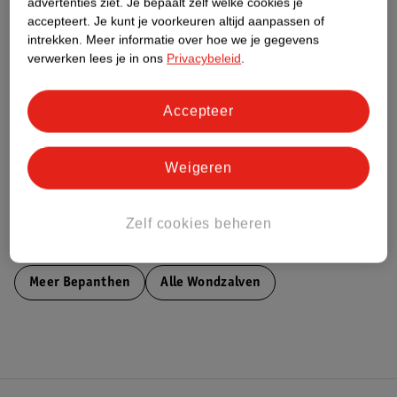
advertenties ziet.
Je bepaalt zelf welke cookies je
accepteert.
Je kunt je voorkeuren altijd aanpassen of
Nature Impact Score
intrekken.
Meer informatie over hoe we je gegevens
verwerken lees je in ons
Privacybeleid
.
Dit product heeft (nog) geen Nature
Impact Score.
Meer informatie
Accepteer
Weigeren
Bestel & Bezorginformatie
Zelf cookies beheren
Bekijk ook
Meer
Bepanthen
Alle Wondzalven