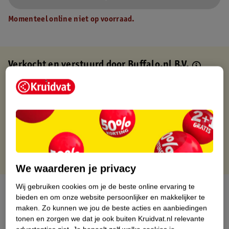
Momenteel online niet op voorraad.
Verkocht en verstuurd door
Buffalo.nl B.V.
Binnen 1 werkdag verstuurd
Gratis thuisbezorgd
Gratis retourneren via verkooppartner.
Gratis punten met je Kruidvat kaart
We waarderen je privacy
Wij gebruiken cookies om je de beste online ervaring te
Over dit product
bieden en om onze website persoonlijker en makkelijker te
maken.
Zo kunnen we jou de beste acties en aanbiedingen
Productinformatie
tonen en zorgen we dat je ook buiten Kruidvat.nl relevante