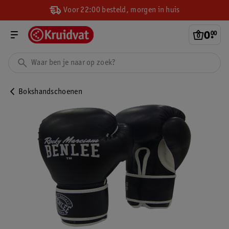
Voor 22:00 besteld, morgen in huis
0
.
00
Bokshandschoenen