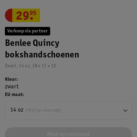
29
.
95
Verkoop via partner
Benlee Quincy
bokshandschoenen
Zwart, 14 oz, 38 x 17 x 12
Kleur
zwart
EU maat
14 oz
(Niet op voorraad)
Niet op voorraad