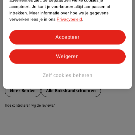
advertenties ziet.
Je bepaalt zelf welke cookies je
accepteert.
Je kunt je voorkeuren altijd aanpassen of
Nature Impact Score
intrekken.
Meer informatie over hoe we je gegevens
Dit product heeft (nog) geen Nature
verwerken lees je in ons
Privacybeleid
.
Impact Score.
Meer informatie
Accepteer
Bestel & Bezorginformatie
Weigeren
Zelf cookies beheren
Bekijk ook
Meer
Benlee
Alle Bokshandschoenen
Hoe controleren wij de reviews?