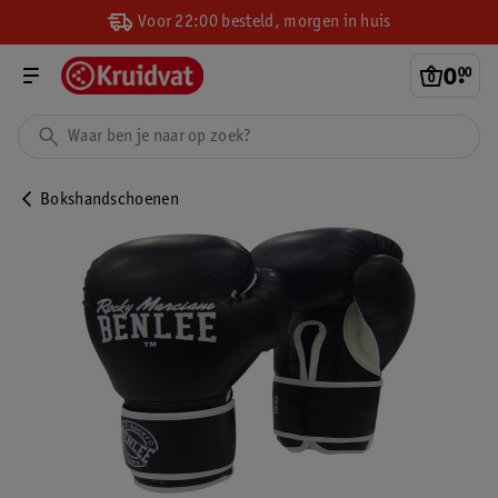
Voor 22:00 besteld, morgen in huis
0
.
00
Bokshandschoenen