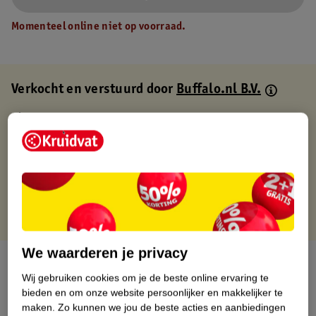
Momenteel online niet op voorraad.
Verkocht en verstuurd door
Buffalo.nl B.V.
Binnen 1 werkdag verstuurd
Gratis thuisbezorgd
Gratis retourneren via verkooppartner.
Gratis punten met je Kruidvat kaart
We waarderen je privacy
Over dit product
Wij gebruiken cookies om je de beste online ervaring te
bieden en om onze website persoonlijker en makkelijker te
Productinformatie
maken.
Zo kunnen we jou de beste acties en aanbiedingen