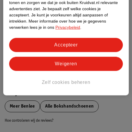
tonen en zorgen we dat je ook buiten Kruidvat.nl relevante
Etiketinformatie
advertenties ziet.
Je bepaalt zelf welke cookies je
accepteert.
Je kunt je voorkeuren altijd aanpassen of
intrekken.
Meer informatie over hoe we je gegevens
Nature Impact Score
verwerken lees je in ons
Privacybeleid
.
Dit product heeft (nog) geen Nature
Impact Score.
Accepteer
Meer informatie
Weigeren
Bestel & Bezorginformatie
Zelf cookies beheren
Bekijk ook
Meer
Benlee
Alle Bokshandschoenen
Hoe controleren wij de reviews?