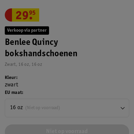
29
.
95
Verkoop via partner
Benlee Quincy
bokshandschoenen
Zwart, 16 oz, 16 oz
Kleur
zwart
EU maat
16 oz
(Niet op voorraad)
Niet op voorraad